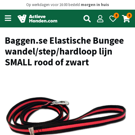
Op werkdagen voor 16:00 besteld
morgen in huis
0
0
Open
main
menu
Baggen.se Elastische Bungee
wandel/step/hardloop lijn
SMALL rood of zwart