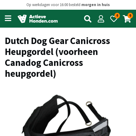
Op werkdagen voor 16:00 besteld
morgen in huis
0
0
Open
main
menu
Dutch Dog Gear Canicross
Heupgordel (voorheen
Canadog Canicross
heupgordel)