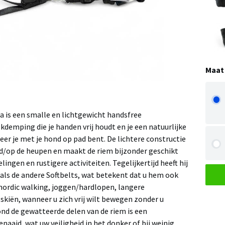
Maat
a is een smalle en lichtgewicht handsfree
demping die je handen vrij houdt en je een natuurlijke
er je met je hond op pad bent. De lichtere constructie
d/op de heupen en maakt de riem bijzonder geschikt
ingen en rustigere activiteiten. Tegelijkertijd heeft hij
 als de andere Softbelts, wat betekent dat u hem ook
nordic walking, joggen/hardlopen, langere
skiën, wanneer u zich vrij wilt bewegen zonder u
ond de gewatteerde delen van de riem is een
naaid, wat uw veiligheid in het donker of bij weinig