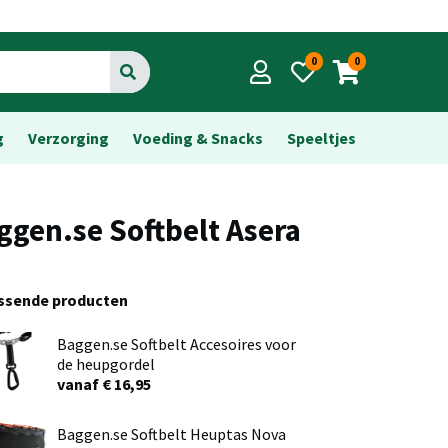
0
0
Go
g
Verzorging
Voeding & Snacks
Speeltjes
ggen.se Softbelt Asera
assende producten
Baggen.se Softbelt Accesoires voor
de heupgordel
vanaf € 16,95
Baggen.se Softbelt Heuptas Nova