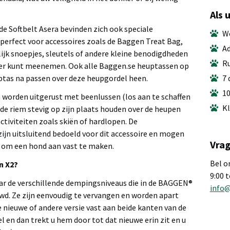
Als 
de Softbelt Asera bevinden zich ook speciale
We
perfect voor accessoires zoals de Baggen Treat Bag,
Ad
jk snoepjes, sleutels of andere kleine benodigdheden
Ru
er kunt meenemen. Ook alle Baggen.se heuptassen op
ptas na passen over deze heupgordel heen.
7 
10
n worden uitgerust met beenlussen (los aan te schaffen
Kl
ie de riem stevig op zijn plaats houden over de heupen
activiteiten zoals skiën of hardlopen. De
ijn uitsluitend bedoeld voor dit accessoire en mogen
Vrag
 om een hond aan vast te maken.
Bel o
n X2?
9:00 
aar de verschillende dempingsniveaus die in de BAGGEN®
info
uwd. Ze zijn eenvoudig te vervangen en worden apart
 nieuwe of andere versie vast aan beide kanten van de
 en dan trekt u hem door tot dat nieuwe erin zit en u