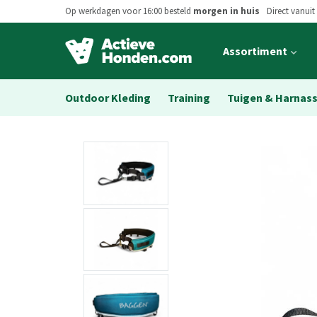
Op werkdagen voor 16:00 besteld
morgen in huis
Direct vanuit
Open
Assortiment
main
menu
Outdoor Kleding
Training
Tuigen & Harnas