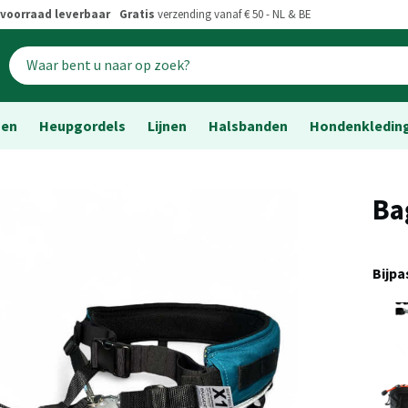
voorraad leverbaar
Gratis
verzending vanaf € 50 - NL & BE
sen
Heupgordels
Lijnen
Halsbanden
Hondenkledin
Ba
Bijp