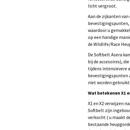
licht vergroot.
Aan de zijkanten van 
bevestigingspunten, 
waardoor u gemakkeli
op een handige mani
de Wildlife/Race Heu
De Softbelt Asera ka
bij de accesoires), d
tijdens intensievere 
bevestigingspunten z
niet worden gebruikt
Wat betekenen X1 e
X1 en X2 verwijzen n
Softbelt zijn ingebo
verkocht ( u maakt de
bestaande heupgordel