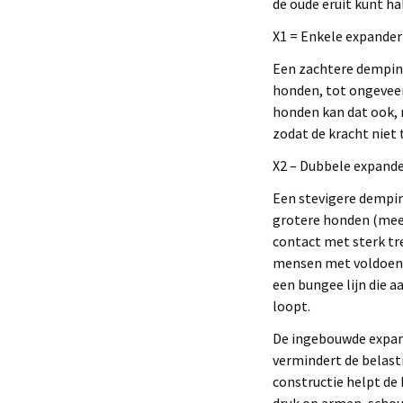
de oude eruit kunt ha
X1 = Enkele expande
Een zachtere demping
honden, tot ongeveer
honden kan dat ook, m
zodat de kracht niet
X2 – Dubbele expande
Een stevigere dempi
grotere honden (meer
contact met sterk tr
mensen met voldoende
een bungee lijn die a
loopt.
De ingebouwde expand
vermindert de belast
constructie helpt de 