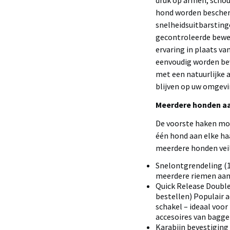
druk op armen, schoud
hond worden bescherm
snelheidsuitbarstinge
gecontroleerde beweg
ervaring in plaats v
eenvoudig worden bev
met een natuurlijke 
blijven op uw omgevi
Meerdere honden aan
De voorste haken moe
één hond aan elke ha
meerdere honden veili
Snelontgrendeling (1
meerdere riemen aan 
Quick Release Double 
bestellen) Populair 
schakel – ideaal voor
accesoires van bagge
Karabijn bevestiging 