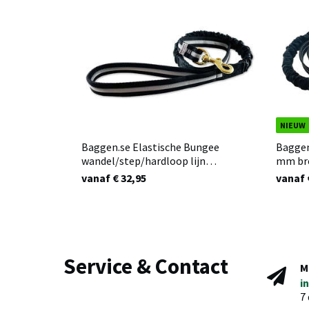
NIEUW
Baggen.se Elastische Bungee
Baggen
wandel/step/hardloop lijn
mm bre
Zwart/grijs
lengte
vanaf € 32,95
vanaf 
Service & Contact
M
i
7