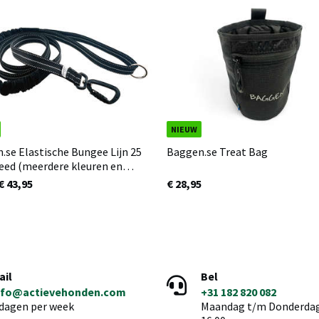
NIEUW
.se Elastische Bungee Lijn 25
Baggen.se Treat Bag
ed (meerdere kleuren en
s)
€ 43,95
€ 28,95
ail
Bel
nfo@actievehonden.com
+31 182 820 082
 dagen per week
Maandag t/m Donderdag 