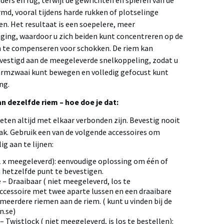
ers en rug, terwijl de gewrichten en spieren van de
d, vooral tijdens harde rukken of plotselinge
n. Het resultaat is een soepelere, meer
ing, waardoor u zich beiden kunt concentreren op de
an te compenseren voor schokken. De riem kan
estigd aan de meegeleverde snelkoppeling, zodat u
armzwaai kunt bewegen en volledig gefocust kunt
ng.
 dezelfde riem – hoe doe je dat:
ten altijd met elkaar verbonden zijn. Bevestig nooit
ak. Gebruik een van de volgende accessoires om
g aan te lijnen:
 x meegeleverd): eenvoudige oplossing om één of
hetzelfde punt te bevestigen.
– Draaibaar ( niet meegeleverd, los te
accessoire met twee aparte lussen en een draaibare
 meerdere riemen aan de riem. ( kunt u vinden bij de
n.se)
– Twistlock ( niet meegeleverd, is los te bestellen):