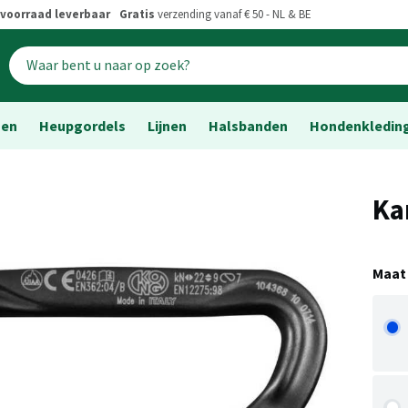
voorraad leverbaar
Gratis
verzending vanaf € 50 - NL & BE
sen
Heupgordels
Lijnen
Halsbanden
Hondenkledin
Ka
Maat