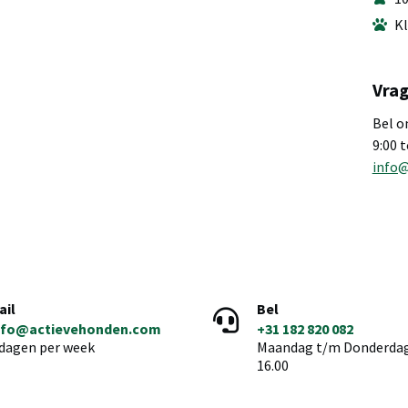
Kl
Vrag
Bel o
9:00 
info
ail
Bel
nfo@actievehonden.com
+31 182 820 082
 dagen per week
Maandag t/m Donderdag 
16.00