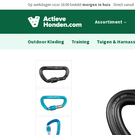
Op werkdagen voor 16:00 besteld
morgen in huis
Direct vanuit
Open
Assortiment
main
menu
Outdoor Kleding
Training
Tuigen & Harnas