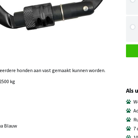
meerdere honden aan vast gemaakt kunnen worden.
2500 kg
Als 
We
Ad
Ru
ua Blauw
7 
10