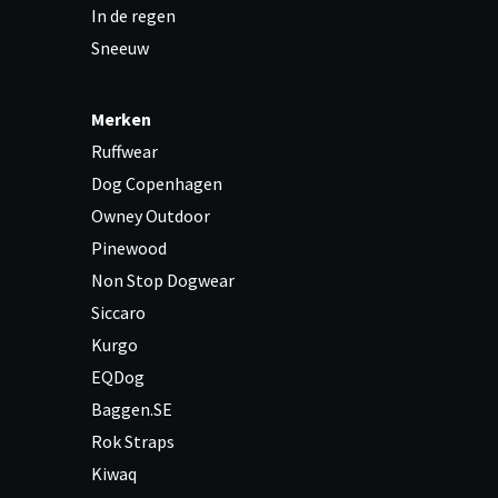
In de regen
Sneeuw
Merken
Ruffwear
Dog Copenhagen
Owney Outdoor
Pinewood
Non Stop Dogwear
Siccaro
Kurgo
EQDog
Baggen.SE
Rok Straps
Kiwaq