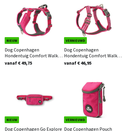
NIEUW
VERNIEUWD
Dog Copenhagen
Dog Copenhagen
Hondentuig Comfort Walk
Hondentuig Comfort Walk
Pro Roze 3.0
Air Roze 3.0
vanaf € 49,75
vanaf € 46,95
NIEUW
VERNIEUWD
Dog Copenhagen Go Explore
Dog Copenhagen Pouch