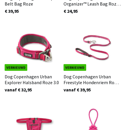
Belt Bag Roze
Organizer™ Leash Bag Roze
3.0
€ 39,95
€ 24,95
VERNIEUWD
VERNIEUWD
Dog Copenhagen Urban
Dog Copenhagen Urban
Explorer Halsband Roze 3.0
Freestyle Hondenriem Roze
3.0
vanaf € 32,95
vanaf € 39,95