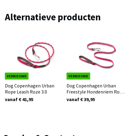
Alternatieve producten
VERNIEUWD
VERNIEUWD
Dog Copenhagen Urban
Dog Copenhagen Urban
Rope Leash Roze 3.0
Freestyle Hondenriem Roze
3.0
vanaf € 41,95
vanaf € 39,95