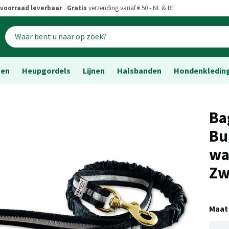
voorraad leverbaar
Gratis
verzending vanaf € 50 - NL & BE
sen
Heupgordels
Lijnen
Halsbanden
Hondenkledin
Ba
Bu
wa
Zw
Maat