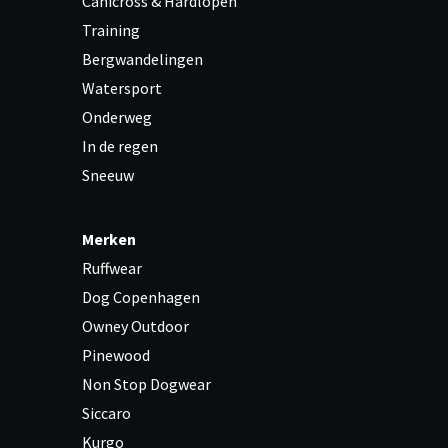
Canicross & Hardlopen
Training
Bergwandelingen
Watersport
Onderweg
In de regen
Sneeuw
Merken
Ruffwear
Dog Copenhagen
Owney Outdoor
Pinewood
Non Stop Dogwear
Siccaro
Kurgo