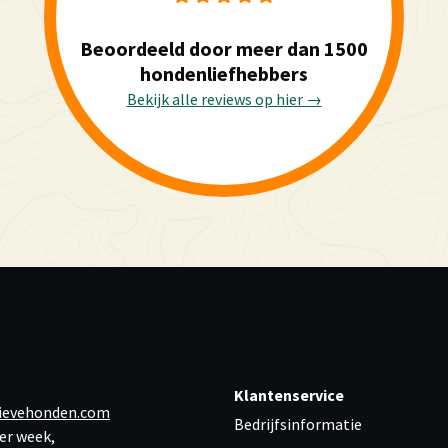
Beoordeeld door meer dan 1500
hondenliefhebbers
Bekijk alle reviews op hier →
Klantenservice
ievehonden.com
Bedrijfsinformatie
er week,