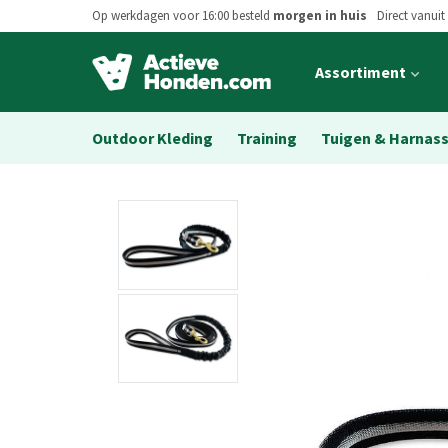
Op werkdagen voor 16:00 besteld
morgen in huis
Direct vanuit
Open
Assortiment
main
menu
Outdoor Kleding
Training
Tuigen & Harnas