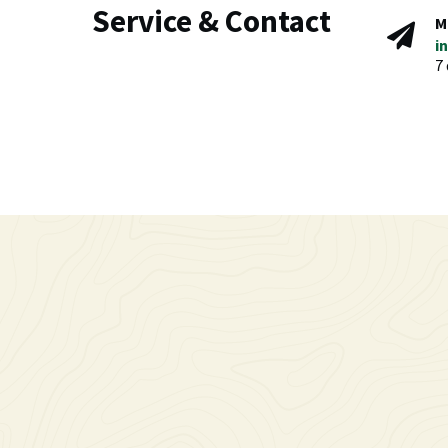
Service & Contact
M
i
7