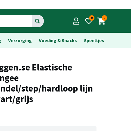
0
0
Go
g
Verzorging
Voeding & Snacks
Speeltjes
ggen.se Elastische
ngee
ndel/step/hardloop lijn
art/grijs