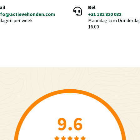
ail
Bel
nfo@actievehonden.com
+31 182 820 082
 dagen per week
Maandag t/m Donderdag 
16.00
9.6