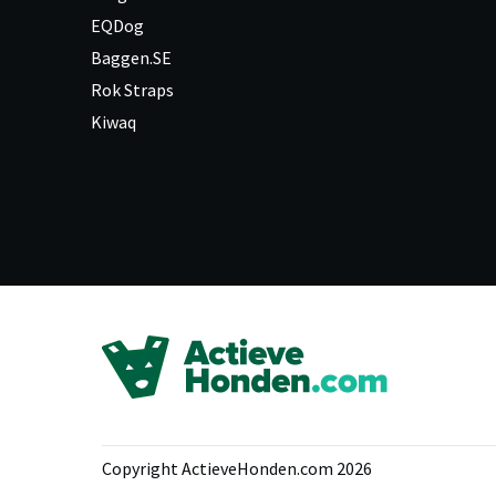
EQDog
Baggen.SE
Rok Straps
Kiwaq
Copyright ActieveHonden.com 2026