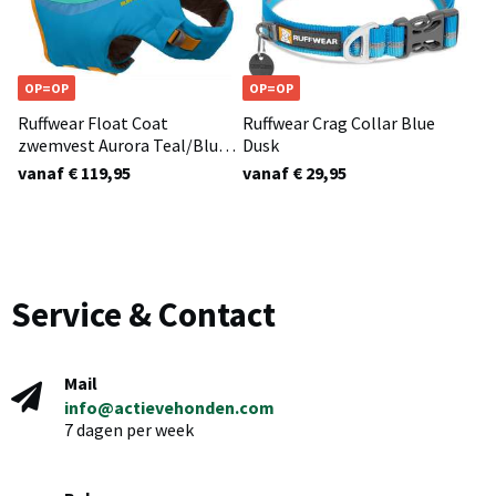
OP=OP
OP=OP
Ruffwear Float Coat
Ruffwear Crag Collar Blue
zwemvest Aurora Teal/Blue
Dusk
Dusk
vanaf € 119,95
vanaf € 29,95
Service & Contact
Mail
info@actievehonden.com
7 dagen per week