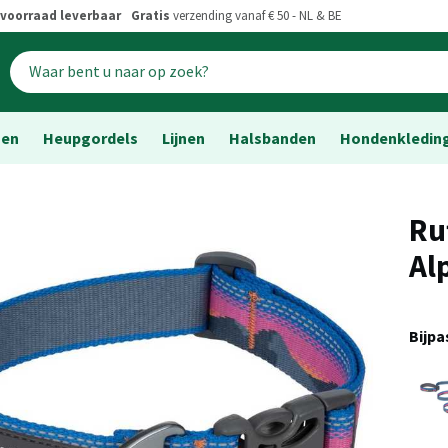
voorraad leverbaar
Gratis
verzending vanaf € 50 - NL & BE
sen
Heupgordels
Lijnen
Halsbanden
Hondenkledin
Ru
Al
Bijp