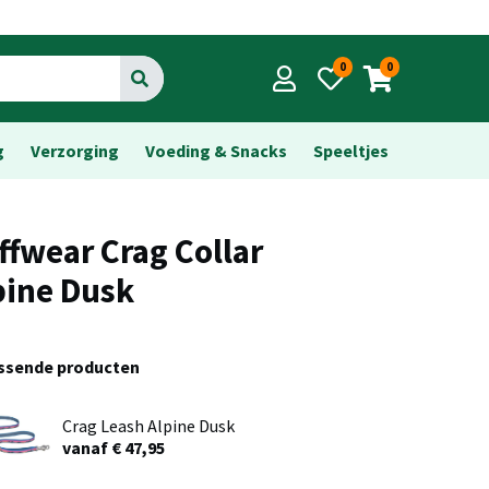
0
0
Go
g
Verzorging
Voeding & Snacks
Speeltjes
ffwear Crag Collar
pine Dusk
assende producten
Crag Leash Alpine Dusk
vanaf € 47,95