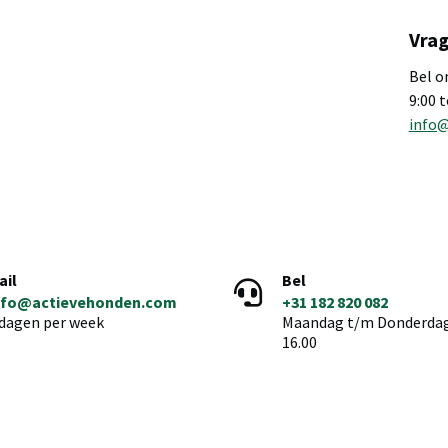
Vrag
Bel o
9:00 
info
ail
Bel
nfo@actievehonden.com
+31 182 820 082
 dagen per week
Maandag t/m Donderdag 
16.00