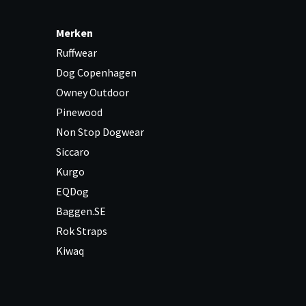
Merken
Ruffwear
Dog Copenhagen
Owney Outdoor
Pinewood
Non Stop Dogwear
Siccaro
Kurgo
EQDog
Baggen.SE
Rok Straps
Kiwaq