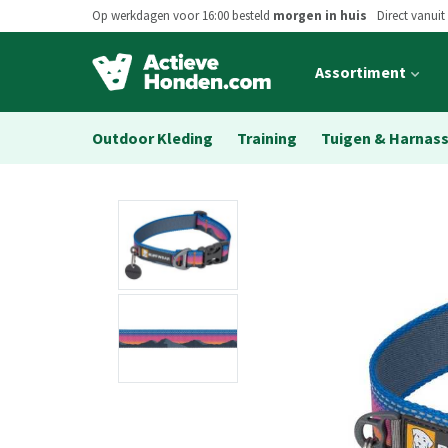
Op werkdagen voor 16:00 besteld
morgen in huis
Direct vanuit
Open
Assortiment
main
menu
Outdoor Kleding
Training
Tuigen & Harnas