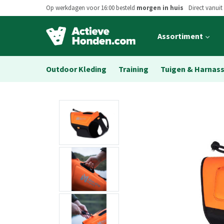
Op werkdagen voor 16:00 besteld
morgen in huis
Direct vanuit
Open
Assortiment
main
menu
Outdoor Kleding
Training
Tuigen & Harnas