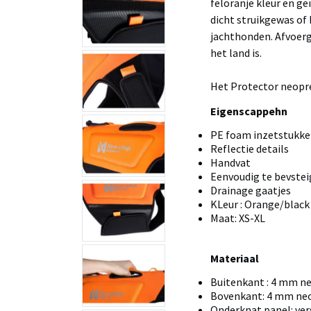
feloranje kleur en g
dicht struikgewas of b
jachthonden. Afvoer
het land is.
Het Protector neopree
Eigenscappehn
PE foam inzetstukk
Reflectie details
Handvat
Eenvoudig te bevstei
Drainage gaatjes
KLeur : Orange/black
Maat: XS-XL
Materiaal
Buitenkant : 4 mm n
Bovenkant: 4 mm neo
Onderknat panel: ve