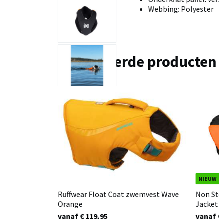
Webbing: Polyester
Gerelateerde producten
NIEUW
Ruffwear Float Coat zwemvest Wave
Non St
Orange
Jacket
vanaf € 119,95
vanaf 