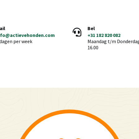
ail
Bel
nfo@actievehonden.com
+31 182 820 082
 dagen per week
Maandag t/m Donderdag 
16.00