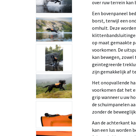
over ruw terrein kan
Een bovenpaneel bede
borst, terwijl een o
omhult. Deze worden
klittenbandsluitingen
op maat gemaakte pas
voorkomen. De uitspa
kan bewegen, zowel t
geïntegreerde treklus
zijn gemakkelijk af 
Het onopvallende han
voorkomen dat het er
grip wanneer u uw ho
de schuimpanelen aan
zonder de beweeglijk
Aan de achterkant ka
kan een lus worden b