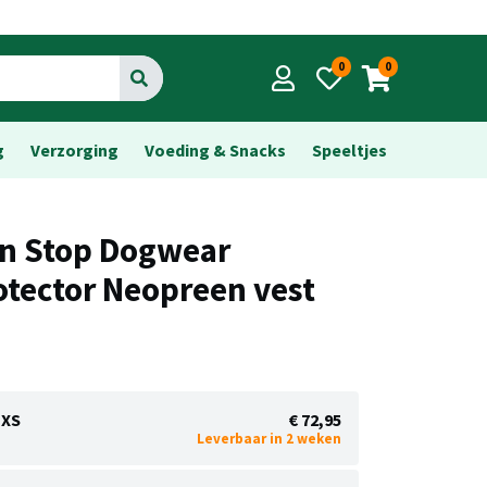
0
0
Go
g
Verzorging
Voeding & Snacks
Speeltjes
n Stop Dogwear
otector Neopreen vest
XS
€ 72,95
Leverbaar in 2 weken