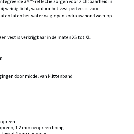
eïntegreerde 3M™-reflectie zorgen voor zichtbaarheid in
ij weinig licht, waardoor het vest perfect is voor
gaten laten het water weglopen zodra uw hond weer op
n vest is verkrijgbaar in de maten XS tot XL.
en
gingen door middel van klittenband
eopreen
preen, 1.2 mm neopreen lining
rstevigd 4 mm neopreen