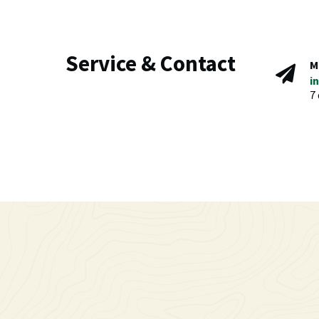
Service & Contact
M
i
7