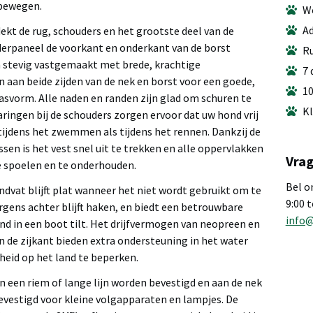
 bewegen.
We
Ad
kt de rug, schouders en het grootste deel van de
nderpaneel de voorkant en onderkant van de borst
Ru
 stevig vastgemaakt met brede, krachtige
7 
 aan beide zijden van de nek en borst voor een goede,
10
vorm. Alle naden en randen zijn glad om schuren te
Kl
ringen bij de schouders zorgen ervoor dat uw hond vrij
ijdens het zwemmen als tijdens het rennen. Dankzij de
sen is het vest snel uit te trekken en alle oppervlakken
Vrag
te spoelen en te onderhouden.
Bel o
dvat blijft plat wanneer het niet wordt gebruikt om te
9:00 
gens achter blijft haken, en biedt een betrouwbare
info
nd in een boot tilt. Het drijfvermogen van neopreen en
 de zijkant bieden extra ondersteuning in het water
heid op het land te beperken.
n een riem of lange lijn worden bevestigd en aan de nek
evestigd voor kleine volgapparaten en lampjes. De