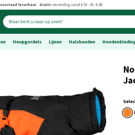
voorraad leverbaar
Gratis
verzending vanaf € 50 - NL & BE
sen
Heupgordels
Lijnen
Halsbanden
Hondenkledin
No
Ja
Selec