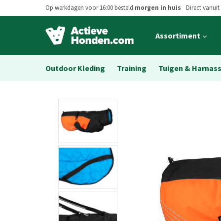
Op werkdagen voor 16:00 besteld
morgen in huis
Direct vanuit
Open
Assortiment
main
menu
Outdoor Kleding
Training
Tuigen & Harnas