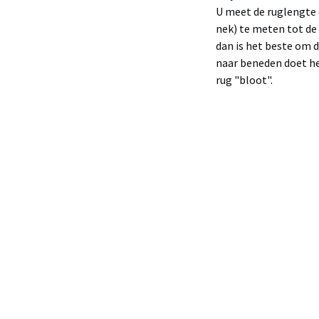
U meet de ruglengte o
nek) te meten tot de 
dan is het beste om 
naar beneden doet hee
rug "bloot".