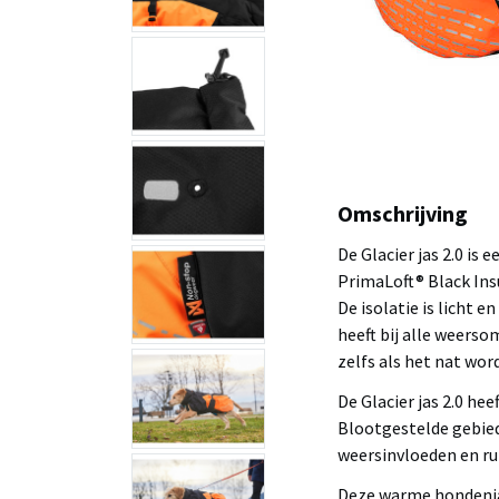
Omschrijving
De Glacier jas 2.0 is
PrimaLoft® Black Ins
De isolatie is licht e
heeft bij alle weerso
zelfs als het nat word
De Glacier jas 2.0 he
Blootgestelde gebied
weersinvloeden en ru
Deze warme hondenja