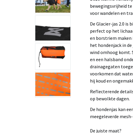
bewegingsvrijheid te 
voor wandelen en tra
De Glacier-jas 2.0 is
perfect op het licha
en borstriem maken 
het hondenjack in de 
wind omhoog komt. S
en een halsband ond
drainagegaten toegev
voorkomen dat water 
hij koud en ongemakk
Reflecterende detail
op bewolkte dagen.
De hondenjas kan ee
meegeleverde mesh-
De juiste maat?