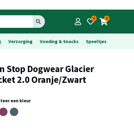
0
0
Go
g
Verzorging
Voeding & Snacks
Speeltjes
n Stop Dogwear Glacier
cket 2.0 Oranje/Zwart
teer een kleur