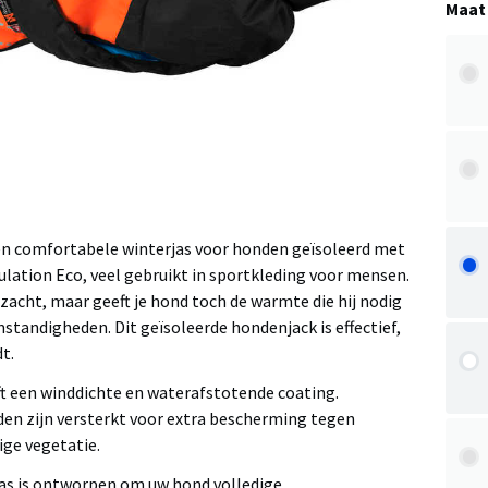
Maat
 een comfortabele winterjas voor honden geïsoleerd met
ulation Eco, veel gebruikt in sportkleding voor mensen.
n zacht, maar geeft je hond toch de warmte die hij nodig
mstandigheden. Dit geïsoleerde hondenjack is effectief,
t.
eft een winddichte en waterafstotende coating.
en zijn versterkt voor extra bescherming tegen
ige vegetatie.
s is ontworpen om uw hond volledige