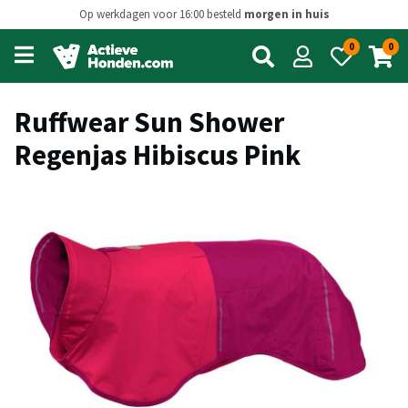
Op werkdagen voor 16:00 besteld
morgen in huis
0
0
Open
main
menu
Ruffwear Sun Shower
Regenjas Hibiscus Pink