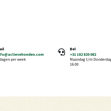
ail
Bel
nfo@actievehonden.com
+31 182 820 082
 dagen per week
Maandag t/m Donderdag 
16.00