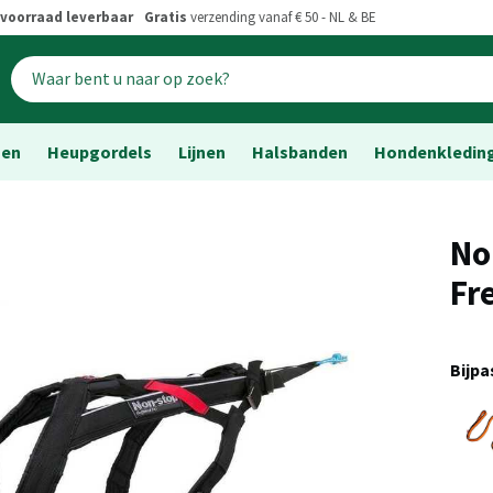
voorraad leverbaar
Gratis
verzending vanaf € 50 - NL & BE
sen
Heupgordels
Lijnen
Halsbanden
Hondenkledin
No
Fr
Bijp