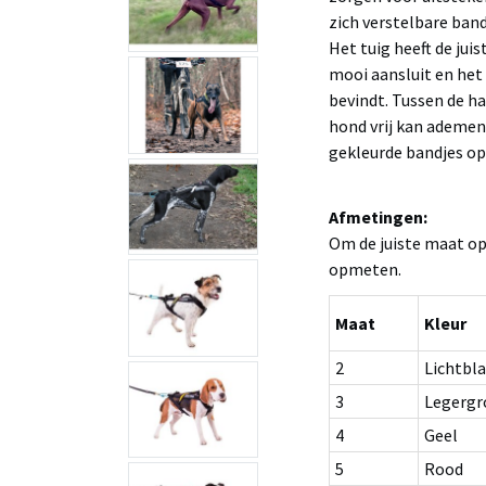
zich verstelbare band
Het tuig heeft de jui
mooi aansluit en het 
bevindt. Tussen de h
hond vrij kan ademen
gekleurde bandjes op 
Afmetingen:
Om de juiste maat op
opmeten.
Maat
Kleur
2
Lichtbl
3
Legergr
4
Geel
5
Rood