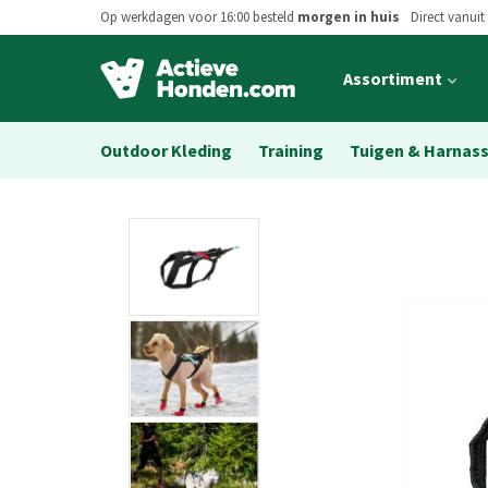
Op werkdagen voor 16:00 besteld
morgen in huis
Direct vanuit
Open
Assortiment
main
menu
Outdoor Kleding
Training
Tuigen & Harnas