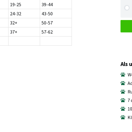
19-25
39-44
24-32
43-50
32+
50-57
37+
57-62
Als 
We
Ad
Ru
7 
10
Kl