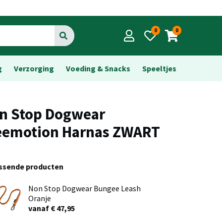
0
0
Go
g
Verzorging
Voeding & Snacks
Speeltjes
n Stop Dogwear
eemotion Harnas ZWART
assende producten
Non Stop Dogwear Bungee Leash
Oranje
vanaf € 47,95