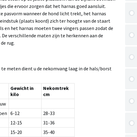
jes die ervoor zorgen dat het harnas goed aansluit.
ste pasvorm wanneer de hond licht trekt, het harnas
eindstuk (plaats koord) zich ter hoogte van de staart
als en het harnas moeten twee vingers passen zodat de
. De verschillende maten zijn te herkennen aan de
de rug.
 te meten dient u de nekomvang laag in de hals/borst
Gewicht in
Nekomtrek
kilo
cm
auw
oen
6-12
28-33
12-15
31-36
15-20
35-40