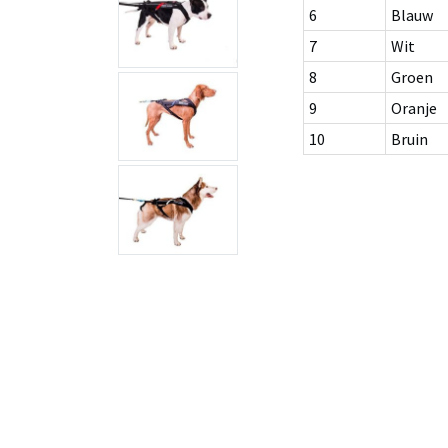
6
Blauw
7
Wit
8
Groen
9
Oranje
10
Bruin