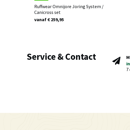
Ruffwear Omnijore Joring System /
Canicross set
vanaf € 259,95
Service & Contact
M
i
7