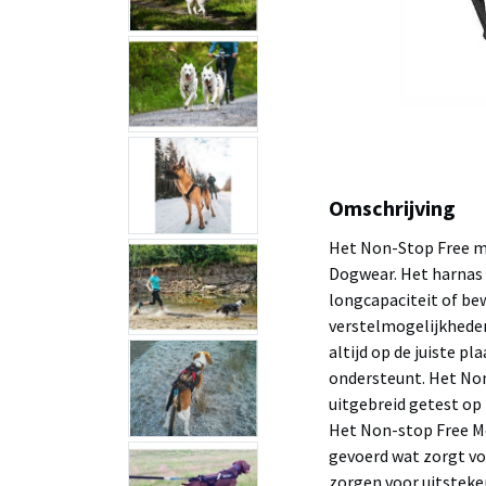
Omschrijving
Het Non-Stop Free m
Dogwear. Het harnas 
longcapaciteit of be
verstelmogelijkheden
altijd op de juiste p
ondersteunt. Het Non
uitgebreid getest op 
Het Non-stop Free Mo
gevoerd wat zorgt v
zorgen voor uitsteken