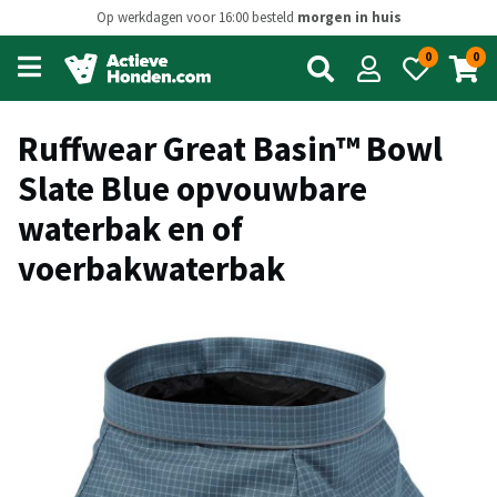
Op werkdagen voor 16:00 besteld
morgen in huis
0
0
Open
main
menu
Ruffwear Great Basin™ Bowl
Slate Blue opvouwbare
waterbak en of
voerbakwaterbak