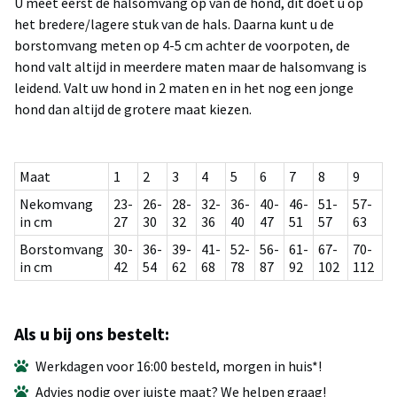
U meet eerst de halsomvang op van de hond, dit doet u op
het bredere/lagere stuk van de hals. Daarna kunt u de
borstomvang meten op 4-5 cm achter de voorpoten, de
hond valt altijd in meerdere maten maar de halsomvang is
leidend. Valt uw hond in 2 maten en in het nog een jonge
hond dan altijd de grotere maat kiezen.
Maat
1
2
3
4
5
6
7
8
9
Nekomvang
23-
26-
28-
32-
36-
40-
46-
51-
57-
in cm
27
30
32
36
40
47
51
57
63
Borstomvang
30-
36-
39-
41-
52-
56-
61-
67-
70-
in cm
42
54
62
68
78
87
92
102
112
Als u bij ons bestelt:
Werkdagen voor 16:00 besteld, morgen in huis*!
Advies nodig over juiste maat? We helpen graag!