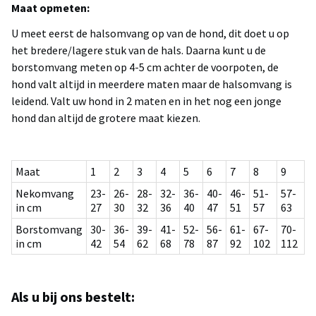
Maat opmeten:
U meet eerst de halsomvang op van de hond, dit doet u op
het bredere/lagere stuk van de hals. Daarna kunt u de
borstomvang meten op 4-5 cm achter de voorpoten, de
hond valt altijd in meerdere maten maar de halsomvang is
leidend. Valt uw hond in 2 maten en in het nog een jonge
hond dan altijd de grotere maat kiezen.
Maat
1
2
3
4
5
6
7
8
9
Nekomvang
23-
26-
28-
32-
36-
40-
46-
51-
57-
in cm
27
30
32
36
40
47
51
57
63
Borstomvang
30-
36-
39-
41-
52-
56-
61-
67-
70-
in cm
42
54
62
68
78
87
92
102
112
Als u bij ons bestelt: