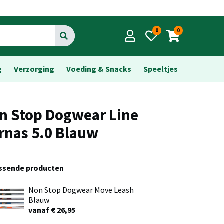
0
0
Go
g
Verzorging
Voeding & Snacks
Speeltjes
n Stop Dogwear Line
rnas 5.0 Blauw
assende producten
Non Stop Dogwear Move Leash
Blauw
vanaf € 26,95