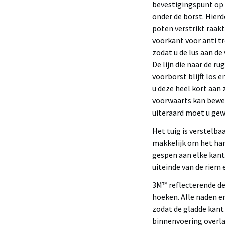
bevestigingspunt op d
onder de borst. Hierd
poten verstrikt raakt
voorkant voor anti tre
zodat u de lus aan de
De lijn die naar de ru
voorborst blijft los 
u deze heel kort aan
voorwaarts kan beweg
uiteraard moet u gew
Het tuig is verstelba
makkelijk om het har
gespen aan elke kant
uiteinde van de riem 
3M™ reflecterende de
hoeken. Alle naden e
zodat de gladde kant 
binnenvoering overl