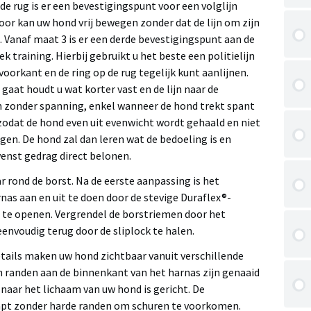
e rug is er een bevestigingspunt voor een volglijn
oor kan uw hond vrij bewegen zonder dat de lijn om zijn
. Vanaf maat 3 is er een derde bevestigingspunt aan de
k training. Hierbij gebruikt u het beste een politielijn
 voorkant en de ring op de rug tegelijk kunt aanlijnen.
g gaat houdt u wat korter vast en de lijn naar de
en zonder spanning, enkel wanneer de hond trekt spant
 zodat de hond even uit evenwicht wordt gehaald en niet
en. De hond zal dan leren wat de bedoeling is en
enst gedrag direct belonen.
ar rond de borst. Na de eerste aanpassing is het
nas aan en uit te doen door de stevige Duraflex®-
 te openen. Vergrendel de borstriemen door het
eenvoudig terug door de sliplock te halen.
tails maken uw hond zichtbaar vanuit verschillende
n randen aan de binnenkant van het harnas zijn genaaid
naar het lichaam van uw hond is gericht. De
apt zonder harde randen om schuren te voorkomen.