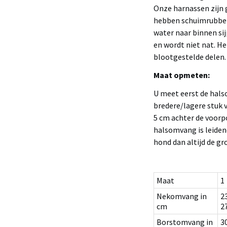
Onze harnassen zijn
hebben schuimrubber
water naar binnen sij
en wordt niet nat. He
blootgestelde delen.
Maat opmeten:
U meet eerst de hals
bredere/lagere stuk 
5 cm achter de voorp
halsomvang is leiden
hond dan altijd de gr
Maat
1
Nekomvang in
2
cm
2
Borstomvang in
3