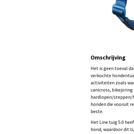
Omschrijving
Het is geen toeval da
verkochte hondentuig
activiteiten zoals w
canicross, bikejorin
hardlopen/steppen/fi
honden die vooruit 
beste.
Het Line tuig 5.0 hee
hond, waardoor dit tu