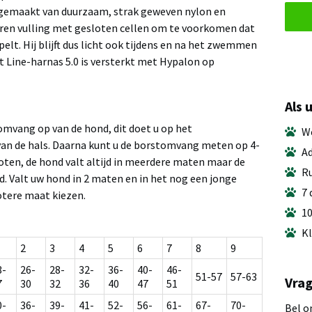
 gemaakt van duurzaam, strak geweven nylon en
en vulling met gesloten cellen om te voorkomen dat
pelt. Hij blijft dus licht ook tijdens en na het zwemmen
t Line-harnas 5.0 is versterkt met Hypalon op
Als 
omvang op van de hond, dit doet u op het
We
van de hals. Daarna kunt u de borstomvang meten op 4-
Ad
oten, de hond valt altijd in meerdere maten maar de
Ru
d. Valt uw hond in 2 maten en in het nog een jonge
7 
otere maat kiezen.
10
Kl
2
3
4
5
6
7
8
9
3-
26-
28-
32-
36-
40-
46-
51-57
57-63
Vrag
7
30
32
36
40
47
51
0-
36-
39-
41-
52-
56-
61-
67-
70-
Bel o