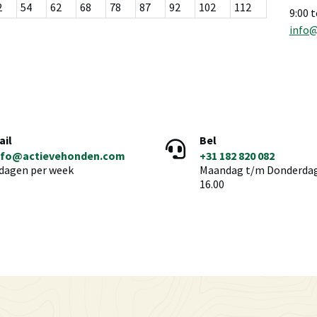
2
54
62
68
78
87
92
102
112
9:00 
info
ail
Bel
nfo@actievehonden.com
+31 182 820 082
 dagen per week
Maandag t/m Donderdag 
16.00