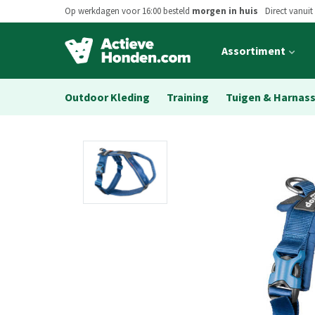
Op werkdagen voor 16:00 besteld
morgen in huis
Direct vanuit
Open
Assortiment
main
menu
Outdoor Kleding
Training
Tuigen & Harnas