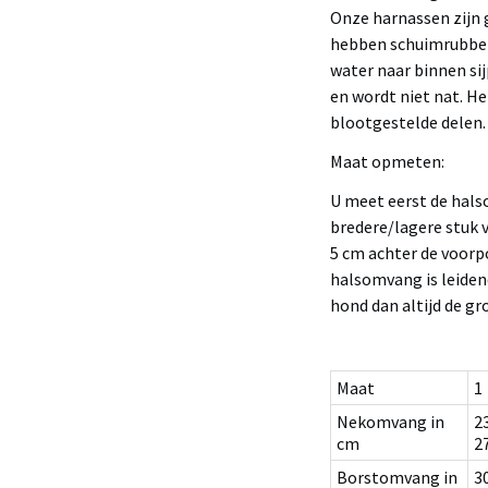
Onze harnassen zijn
hebben schuimrubber
water naar binnen sij
en wordt niet nat. He
blootgestelde delen.
Maat opmeten:
U meet eerst de hals
bredere/lagere stuk 
5 cm achter de voorp
halsomvang is leiden
hond dan altijd de gr
Maat
1
Nekomvang in
2
cm
2
Borstomvang in
3