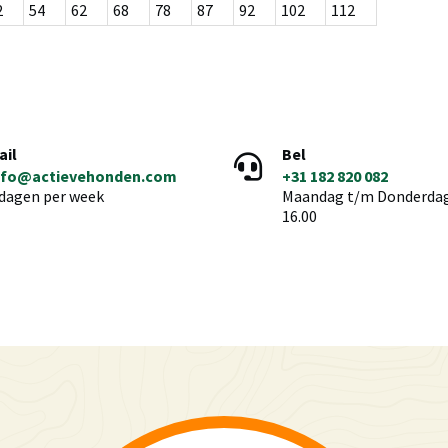
2
54
62
68
78
87
92
102
112
ail
Bel
nfo@actievehonden.com
+31 182 820 082
 dagen per week
Maandag t/m Donderdag 
16.00