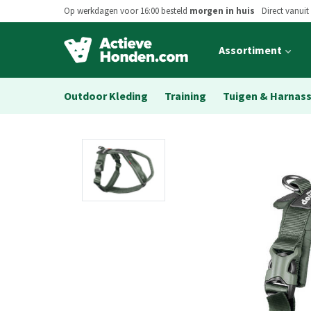
Op werkdagen voor 16:00 besteld
morgen in huis
Direct vanuit
Open
Assortiment
main
menu
Outdoor Kleding
Training
Tuigen & Harnas