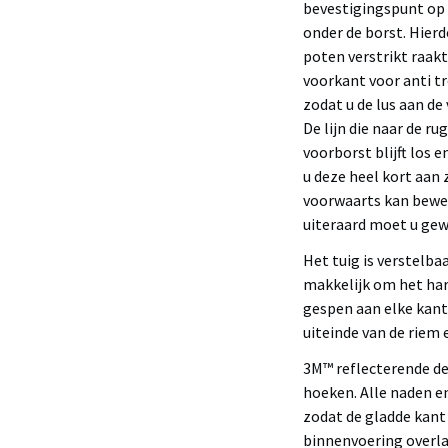
bevestigingspunt op d
onder de borst. Hierd
poten verstrikt raakt
voorkant voor anti tre
zodat u de lus aan de
De lijn die naar de ru
voorborst blijft los 
u deze heel kort aan
voorwaarts kan beweg
uiteraard moet u gew
Het tuig is verstelba
makkelijk om het har
gespen aan elke kant
uiteinde van de riem 
3M™ reflecterende de
hoeken. Alle naden e
zodat de gladde kant 
binnenvoering overl