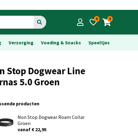
0
0
Go
g
Verzorging
Voeding & Snacks
Speeltjes
n Stop Dogwear Line
rnas 5.0 Groen
assende producten
Non Stop Dogwear Roam Collar
Groen
vanaf € 22,95