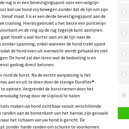
e rug is er een bevestigingspunt voor een volglijn
oor kan uw hond vrij bewegen zonder dat de lijn om zijn
. Vanaf maat 3 is er een derde bevestigingspunt aan de
k training. Hierbij gebruikt u het beste een politielijn
 voorkant en de ring op de rug tegelijk kunt aanlijnen.
g gaat houdt u wat korter vast en de lijn naar de
en zonder spanning, enkel wanneer de hond trekt spant
 zodat de hond even uit evenwicht wordt gehaald en niet
en. De hond zal dan leren wat de bedoeling is en
enst gedrag direct belonen.
ar rond de borst. Na de eerste aanpassing is het
nas aan en uit te doen door de stevige Duraflex®-
 te openen. Vergrendel de borstriemen door het
eenvoudig terug door de sliplock te halen.
tails maken uw hond zichtbaar vanuit verschillende
n randen aan de binnenkant van het harnas zijn genaaid
naar het lichaam van uw hond is gericht. De
apt zonder harde randen om schuren te voorkomen.