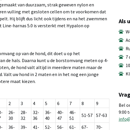
 gemaakt van duurzaam, strak geweven nylon en
en vulling met gesloten cellen om te voorkomen dat
pelt. Hij blijft dus licht ook tijdens en na het zwemmen
Als 
t Line-harnas 5.0 is versterkt met Hypalon op
We
Ad
Ru
omvang op van de hond, dit doet u op het
7 
van de hals. Daarna kunt u de borstomvang meten op 4-
10
oten, de hond valt altijd in meerdere maten maar de
Kl
d. Valt uw hond in 2 maten en in het nog een jonge
otere maat kiezen.
Vrag
2
3
4
5
6
7
8
9
Bel o
9:00 
3-
26-
28-
32-
36-
40-
46-
51-57
57-63
7
30
32
36
40
47
51
info
0-
36-
39-
41-
52-
56-
61-
67-
70-