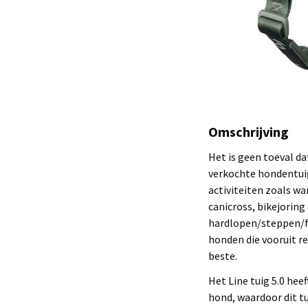
Omschrijving
Het is geen toeval da
verkochte hondentuig
activiteiten zoals w
canicross, bikejorin
hardlopen/steppen/fi
honden die vooruit 
beste.
Het Line tuig 5.0 hee
hond, waardoor dit tu