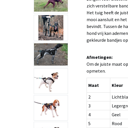
zich verstelbare band
Het tuig heeft de jui
mooi aansluit en het 
bevindt. Tussen de h
hond vrij kan ademen
gekleurde bandjes op 
Afmetingen:
Om de juiste maat op
opmeten.
Maat
Kleur
2
Lichtbl
3
Legergr
4
Geel
5
Rood