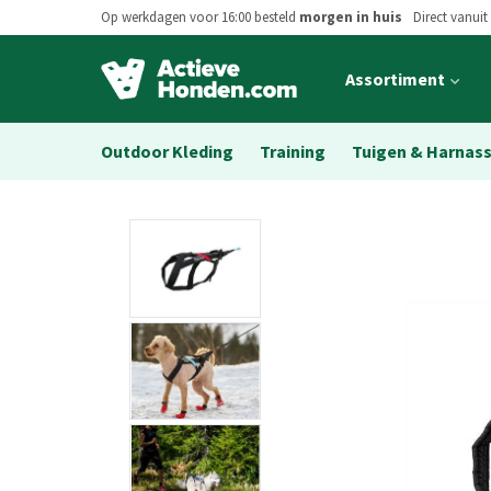
Op werkdagen voor 16:00 besteld
morgen in huis
Direct vanuit
Open
Assortiment
main
menu
Outdoor Kleding
Training
Tuigen & Harnas