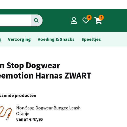
0
0
Go
g
Verzorging
Voeding & Snacks
Speeltjes
n Stop Dogwear
eemotion Harnas ZWART
assende producten
Non Stop Dogwear Bungee Leash
Oranje
vanaf € 47,95