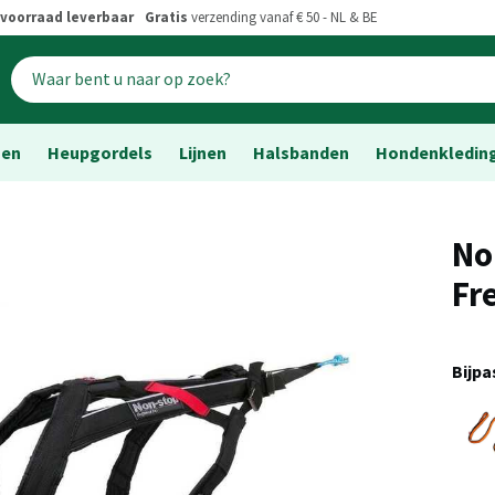
voorraad leverbaar
Gratis
verzending vanaf € 50 - NL & BE
sen
Heupgordels
Lijnen
Halsbanden
Hondenkledin
No
Fr
Bijp