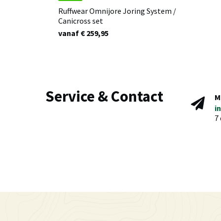
Ruffwear Omnijore Joring System /
Canicross set
vanaf € 259,95
Service & Contact
M
i
7