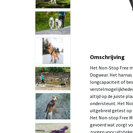
Omschrijving
Het Non-Stop Free m
Dogwear. Het harnas 
longcapaciteit of be
verstelmogelijkheden
altijd op de juiste p
ondersteunt. Het Non
uitgebreid getest op 
Het Non-stop Free Mo
gevoerd wat zorgt v
zorgen voor uitsteken