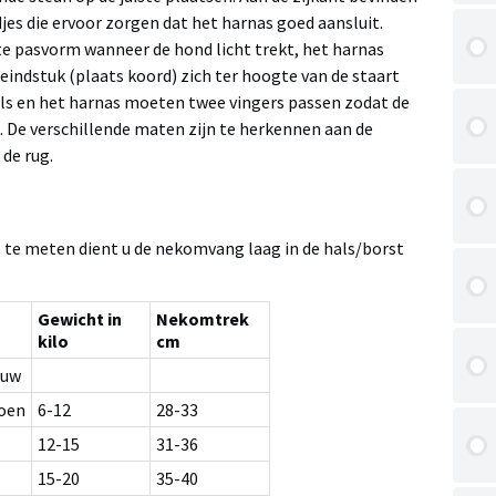
jes die ervoor zorgen dat het harnas goed aansluit.
ste pasvorm wanneer de hond licht trekt, het harnas
eindstuk (plaats koord) zich ter hoogte van de staart
als en het harnas moeten twee vingers passen zodat de
. De verschillende maten zijn te herkennen aan de
de rug.
 te meten dient u de nekomvang laag in de hals/borst
Gewicht in
Nekomtrek
kilo
cm
auw
oen
6-12
28-33
12-15
31-36
15-20
35-40