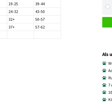
19-25
39-44
24-32
43-50
32+
50-57
37+
57-62
Als 
We
Ad
Ru
7 
10
Kl