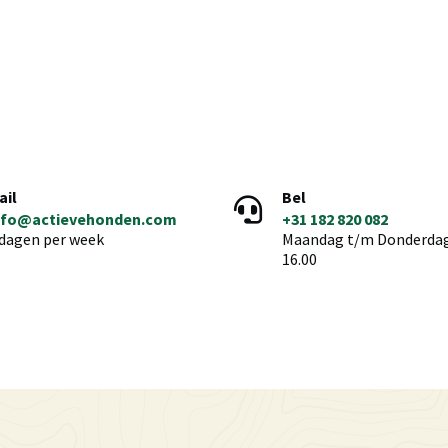
ail
Bel
nfo@actievehonden.com
+31 182 820 082
 dagen per week
Maandag t/m Donderdag 
16.00