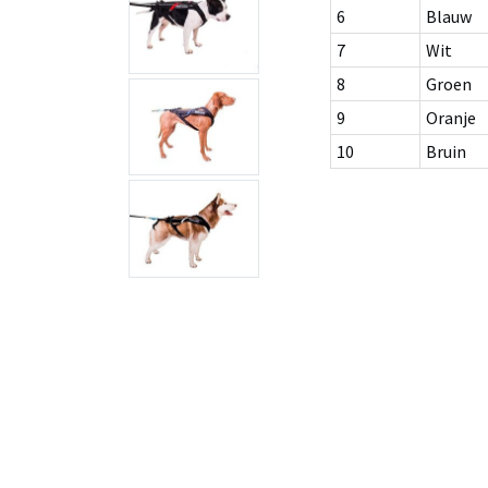
6
Blauw
7
Wit
8
Groen
9
Oranje
10
Bruin