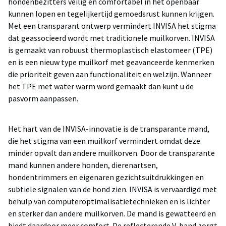
hondenbezitters veilig en comfortabel in het openbaar
kunnen lopen en tegelijkertijd gemoedsrust kunnen krijgen.
Met een transparant ontwerp vermindert INVISA het stigma
dat geassocieerd wordt met traditionele muilkorven. INVISA
is gemaakt van robuust thermoplastisch elastomeer (TPE)
en is een nieuw type muilkorf met geavanceerde kenmerken
die prioriteit geven aan functionaliteit en welzijn. Wanneer
het TPE met water warm word gemaakt dan kunt u de
pasvorm aanpassen.
Het hart van de INVISA-innovatie is de transparante mand,
die het stigma van een muilkorf vermindert omdat deze
minder opvalt dan andere muilkorven. Door de transparante
mand kunnen andere honden, dierenartsen,
hondentrimmers en eigenaren gezichtsuitdrukkingen en
subtiele signalen van de hond zien. INVISA is vervaardigd met
behulp van computeroptimalisatietechnieken en is lichter
en sterker dan andere muilkorven. De mand is gewatteerd en
biedt daardoor meer comfort. De reflecterende V-band zorgt