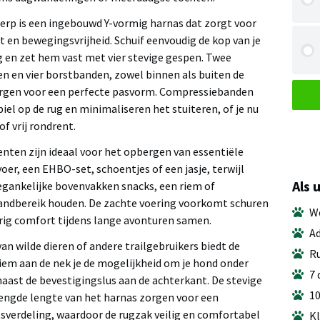
erp is een ingebouwd Y-vormig harnas dat zorgt voor
en bewegingsvrijheid. Schuif eenvoudig de kop van je
 en zet hem vast met vier stevige gespen. Twee
n en vier borstbanden, zowel binnen als buiten de
gen voor een perfecte pasvorm. Compressiebanden
iel op de rug en minimaliseren het stuiteren, of je nu
of vrij rondrent.
ten zijn ideaal voor het opbergen van essentiële
voer, een EHBO-set, schoentjes of een jasje, terwijl
Als 
gankelijke bovenvakken snacks, een riem of
andbereik houden. De zachte voering voorkomt schuren
We
rig comfort tijdens lange avonturen samen.
Ad
n wilde dieren of andere trailgebruikers biedt de
Ru
riem aan de nek je de mogelijkheid om je hond onder
7 
aast de bevestigingslus aan de achterkant. De stevige
10
engde lengte van het harnas zorgen voor een
sverdeling, waardoor de rugzak veilig en comfortabel
Kl