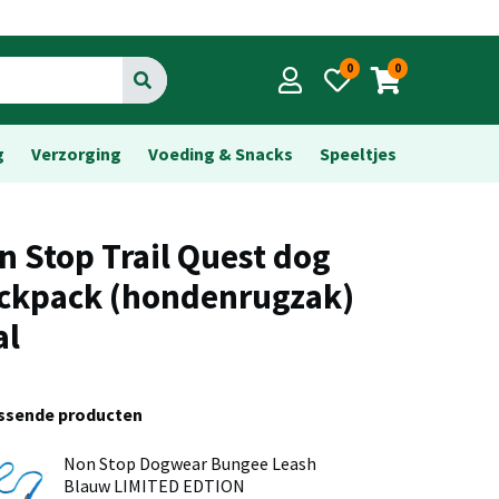
0
0
Go
g
Verzorging
Voeding & Snacks
Speeltjes
n Stop Trail Quest dog
ckpack (hondenrugzak)
al
assende producten
Non Stop Dogwear Bungee Leash
Blauw LIMITED EDTION