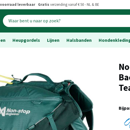
voorraad leverbaar
Gratis
verzending vanaf € 50 - NL & BE
sen
Heupgordels
Lijnen
Halsbanden
Hondenkledin
No
Ba
Te
Bijp