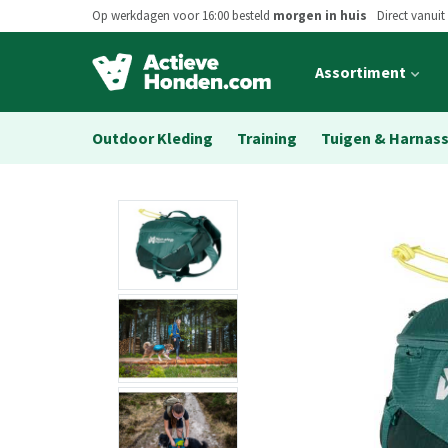
Op werkdagen voor 16:00 besteld
morgen in huis
Direct vanuit
Open
Assortiment
main
menu
Outdoor Kleding
Training
Tuigen & Harnas