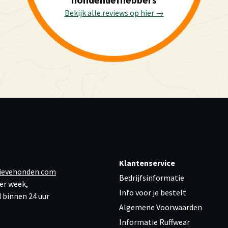
Bekijk alle reviews op hier →
Klantenservice
ievehonden.com
Bedrijfsinformatie
er week,
Info voor je bestelt
 binnen 24 uur
Algemene Voorwaarden
Informatie Ruffwear