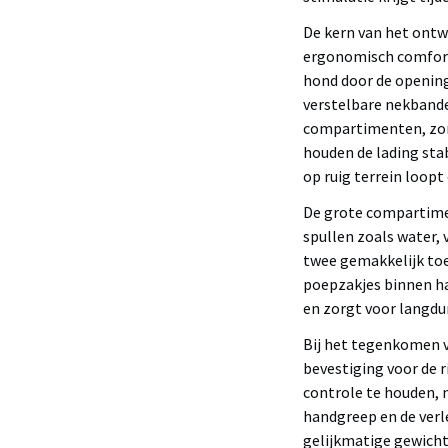
De kern van het ontw
ergonomisch comfort 
hond door de opening
verstelbare nekbande
compartimenten, zor
houden de lading stab
op ruig terrein loopt 
De grote compartimen
spullen zoals water, 
twee gemakkelijk toe
poepzakjes binnen h
en zorgt voor langdu
Bij het tegenkomen va
bevestiging voor de 
controle te houden, n
handgreep en de verl
gelijkmatige gewicht