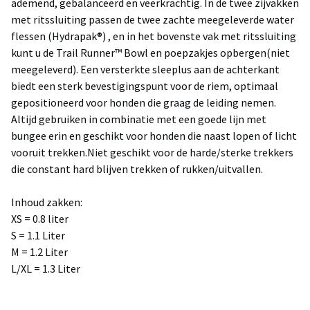
ademend, gebalanceerd en veerkrachtig. In de twee zijvakken
met ritssluiting passen de twee zachte meegeleverde water
flessen (Hydrapak®) , en in het bovenste vak met ritssluiting
kunt u de Trail Runner™ Bowl en poepzakjes opbergen(niet
meegeleverd). Een versterkte sleeplus aan de achterkant
biedt een sterk bevestigingspunt voor de riem, optimaal
gepositioneerd voor honden die graag de leiding nemen.
Altijd gebruiken in combinatie met een goede lijn met
bungee erin en geschikt voor honden die naast lopen of licht
vooruit trekken.Niet geschikt voor de harde/sterke trekkers
die constant hard blijven trekken of rukken/uitvallen.
Inhoud zakken:
XS = 0.8 liter
S = 1.1 Liter
M = 1.2 Liter
L/XL = 1.3 Liter