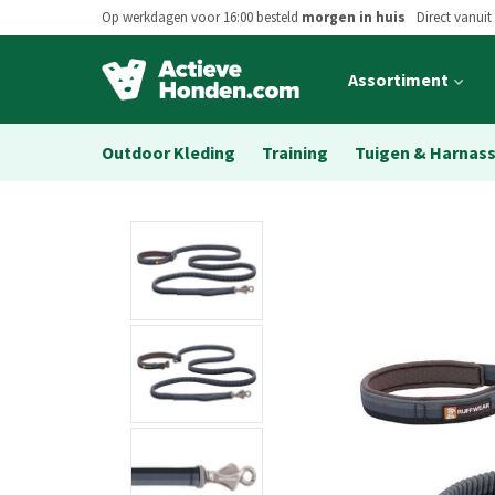
Op werkdagen voor 16:00 besteld
morgen in huis
Direct vanuit
Open
Assortiment
main
menu
Outdoor Kleding
Training
Tuigen & Harnas