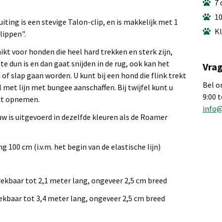
7 
10
luiting is een stevige Talon-clip, en is makkelijk met 1
Kl
lippen".
hikt voor honden die heel hard trekken en sterk zijn,
te dun is en dan gaat snijden in de rug, ook kan het
Vrag
of slap gaan worden. U kunt bij een hond die flink trekt
Bel o
met lijn met bungee aanschaffen. Bij twijfel kunt u
9:00 
ct opnemen.
info
w is uitgevoerd in dezelfde kleuren als de Roamer
00 cm (i.v.m. het begin van de elastische lijn)
rekbaar tot 2,1 meter lang, ongeveer 2,5 cm breed
rekbaar tot 3,4 meter lang, ongeveer 2,5 cm breed