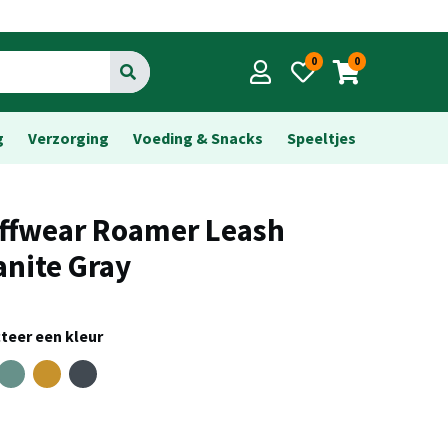
0
0
Go
g
Verzorging
Voeding & Snacks
Speeltjes
ffwear Roamer Leash
anite Gray
teer een kleur