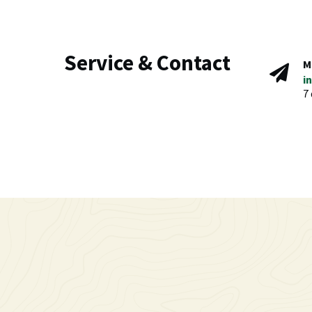
Service & Contact
M
i
7