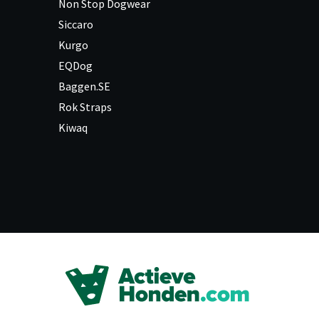
Non Stop Dogwear
Siccaro
Kurgo
EQDog
Baggen.SE
Rok Straps
Kiwaq