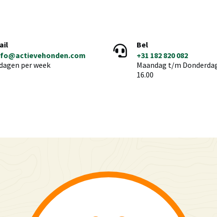
ail
Bel
nfo@actievehonden.com
+31 182 820 082
 dagen per week
Maandag t/m Donderdag 
16.00