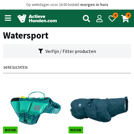
Op werkdagen voor 16:00 besteld
morgen in huis
0
0
Open
main
menu
Watersport
Verfijn / Filter producten
34 RESULTATEN
NIEUW
NIEUW