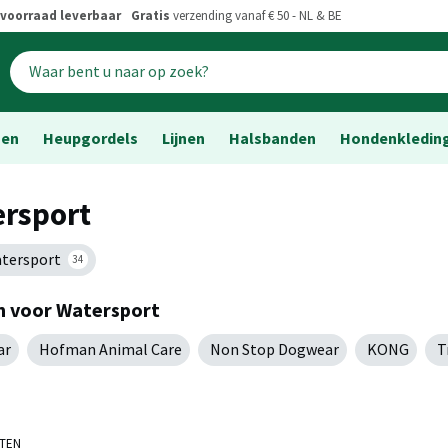
voorraad leverbaar
Gratis
verzending vanaf € 50 - NL & BE
sen
Heupgordels
Lijnen
Halsbanden
Hondenkledin
rsport
atersport
34
 voor Watersport
ar
Hofman Animal Care
Non Stop Dogwear
KONG
T
ATEN