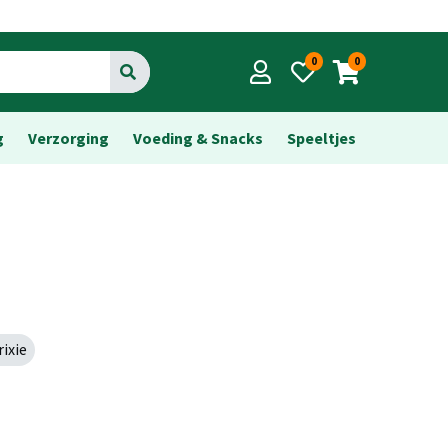
0
0
Go
g
Verzorging
Voeding & Snacks
Speeltjes
rixie