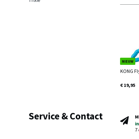
Trixie
NIEUW
KONG Fl
€ 19,95
Service & Contact
M
i
7