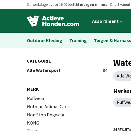
Op werkdagen voor 16:00 besteld
morgen in huis
Direct vanuit
Open
Assortiment
main
menu
Outdoor Kleding
Training
Tuigen & Harnas
Wate
CATEGORIE
Alle Watersport
34
Alle W
MERK
Merken
Ruffwear
Ruffwe
Hofman Animal Care
Non Stop Dogwear
KONG
34 RESULT