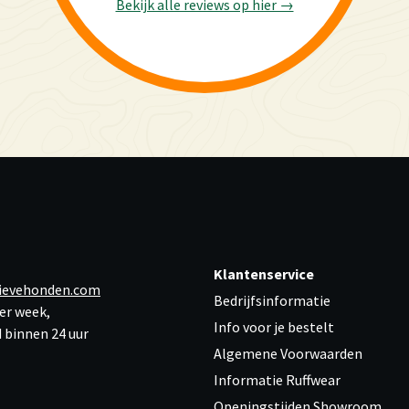
Bekijk alle reviews op hier →
Klantenservice
ievehonden.com
Bedrijfsinformatie
er week,
Info voor je bestelt
 binnen 24 uur
Algemene Voorwaarden
Informatie Ruffwear
Openingstijden Showroom