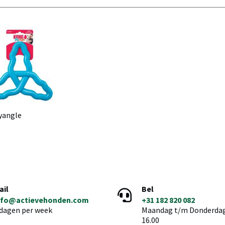
yangle
ail
Bel
nfo@actievehonden.com
+31 182 820 082
 dagen per week
Maandag t/m Donderdag 
16.00