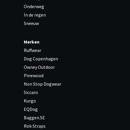
Onderweg
In de regen
Sneeuw
Merken
Ruffwear
Dog Copenhagen
Owney Outdoor
Pinewood
Non Stop Dogwear
Siccaro
Kurgo
EQDog
Baggen.SE
Rok Straps