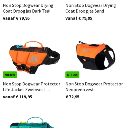
Non Stop Dogwear Drying
Non Stop Dogwear Drying
Coat Droogjas Dark Teal
Coat Droogjas Sand
vanaf € 79,95
vanaf € 79,95
NIEUW
NIEUW
Non Stop Dogwear Protector
Non Stop Dogwear Protector
Life Jacket Zwemvest
Neopreen vest
Oranje/Zwart
vanaf € 119,95
€ 72,95