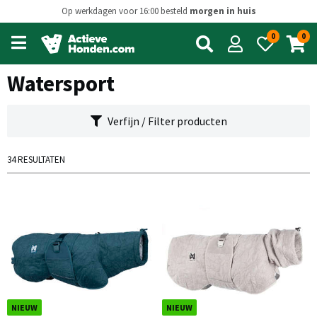
Op werkdagen voor 16:00 besteld
morgen in huis
0
0
Open
main
menu
Watersport
Verfijn / Filter producten
34 RESULTATEN
NIEUW
NIEUW