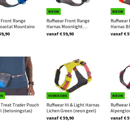
NIEUW
NIEUW
 Front Range
Ruffwear Front Range
Ruffwear
oastal Mountains
Harnas Moonlight
Harnas B
Mountains
59,90
vanaf € 59,90
vanaf € 5
WD
VERNIEUWD
NIEUW
 Treat Trader Pouch
Ruffwear Hi & Light Harnas
Ruffwear 
l (beloningstas)
Lichen Green (neon geel)
Alpenglo
vanaf € 59,90
vanaf € 5