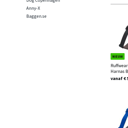
Dog Copenhagen
Anny-X
Baggen.se
NIEUW
Ruffwear
Harnas B
vanaf € 