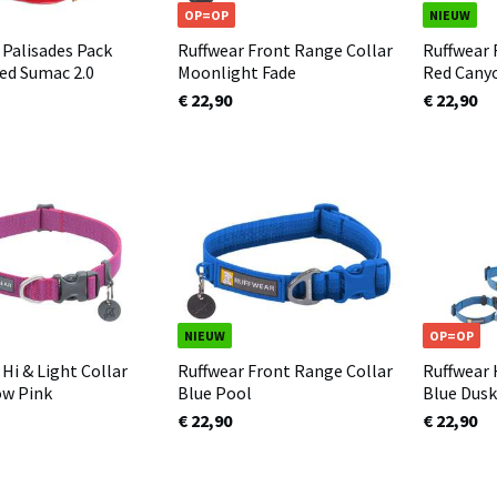
OP=OP
NIEUW
 Palisades Pack
Ruffwear Front Range Collar
Ruffwear 
gzak Red Sumac 2.0
Moonlight Fade
Red Cany
€ 22,90
€ 22,90
NIEUW
OP=OP
Hi & Light Collar
Ruffwear Front Range Collar
Ruffwear 
ow Pink
Blue Pool
Blue Dus
€ 22,90
€ 22,90