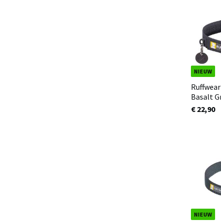
NIEUW
Ruffwear
Basalt G
€ 22,90
NIEUW