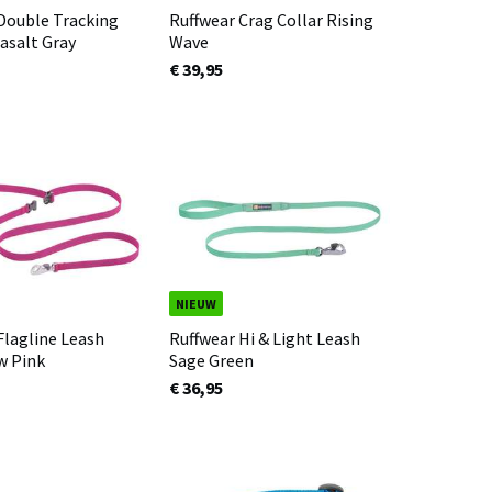
Double Tracking
Ruffwear Crag Collar Rising
asalt Gray
Wave
€ 39,95
NIEUW
Flagline Leash
Ruffwear Hi & Light Leash
w Pink
Sage Green
€ 36,95