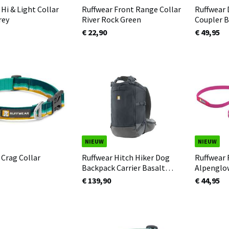
Hi & Light Collar
Ruffwear Front Range Collar
Ruffwear 
rey
River Rock Green
Coupler B
€ 22,90
€ 49,95
NIEUW
NIEUW
 Crag Collar
Ruffwear Hitch Hiker Dog
Ruffwear 
Backpack Carrier Basalt
Alpenglo
Grey
€ 139,90
€ 44,95