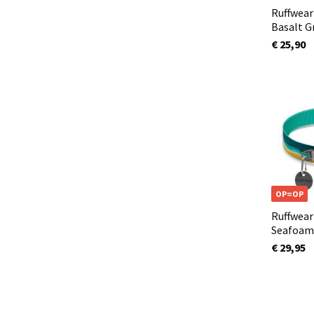
Ruffwear 
Basalt G
€ 25,90
OP=OP
Ruffwear
Seafoam
€ 29,95