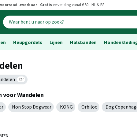
voorraad leverbaar
Gratis
verzending vanaf € 50 - NL & BE
sen
Heupgordels
Lijnen
Halsbanden
Hondenkledin
delen
andelen
327
n voor Wandelen
ar
Non Stop Dogwear
KONG
Orbiloc
Dog Copenhag
TATEN