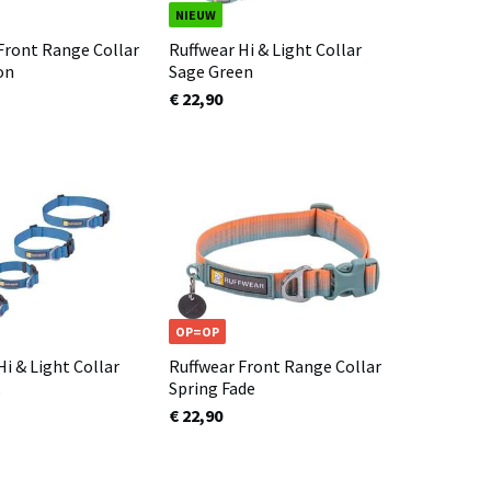
NIEUW
Front Range Collar
Ruffwear Hi & Light Collar
on
Sage Green
€ 22,90
OP=OP
Hi & Light Collar
Ruffwear Front Range Collar
k
Spring Fade
€ 22,90