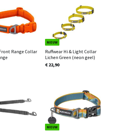
NIEUW
Front Range Collar
Ruffwear Hi & Light Collar
ange
Lichen Green (neon geel)
€ 22,90
NIEUW