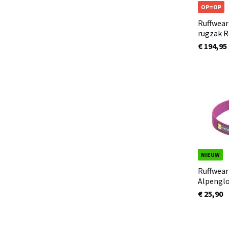
OP=OP
Ruffwear
ru
€ 194,95
NIEUW
Ruffwear 
Alpengl
€ 25,90