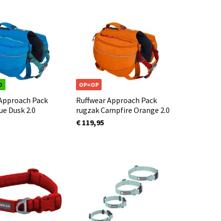
D
OP=OP
 Approach Pack
Ruffwear Approach Pack
ue Dusk 2.0
rugzak Campfire Orange 2.0
€ 119,95