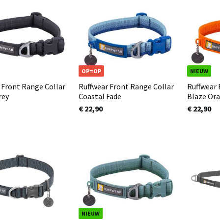
OP=OP
NIEUW
 Front Range Collar
Ruffwear Front Range Collar
Ruffwear 
rey
Coastal Fade
Blaze Or
€ 22,90
€ 22,90
NIEUW