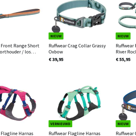
NIEUW
NIEUW
 Front Range Short
Ruffwear Crag Collar Grassy
Ruffwear
korthouder / los
Oxbow
River Roc
) Spring Fade
€ 39,95
€ 55,95
VERNIEUWD
NIEUW
 Flagline Harnas
Ruffwear Flagline Harnas
Ruffwear 