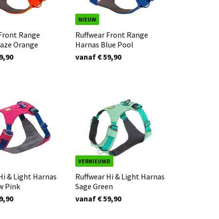
NIEUW
 Front Range
Ruffwear Front Range
laze Orange
Harnas Blue Pool
9,90
vanaf € 59,90
VERNIEUWD
Hi & Light Harnas
Ruffwear Hi & Light Harnas
w Pink
Sage Green
9,90
vanaf € 59,90