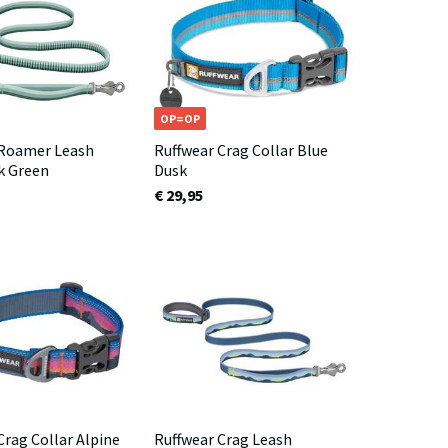
OP=OP
 Roamer Leash
Ruffwear Crag Collar Blue
k Green
Dusk
€ 29,95
Crag Collar Alpine
Ruffwear Crag Leash