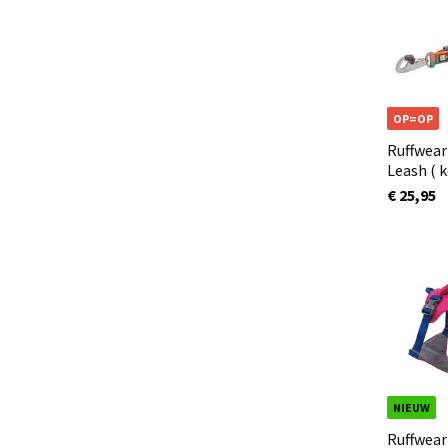
OP=OP
Ruffwear
Leash ( 
handvat 
€ 25,95
NIEUW
Ruffwear