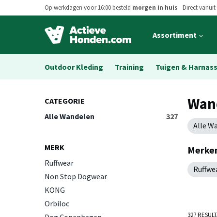
Op werkdagen voor 16:00 besteld
morgen in huis
Direct vanuit
Open
Assortiment
main
menu
Outdoor Kleding
Training
Tuigen & Harnas
Wan
CATEGORIE
Alle Wandelen
327
Alle W
MERK
Merke
Ruffwear
Ruffwe
Non Stop Dogwear
KONG
Orbiloc
327 RESUL