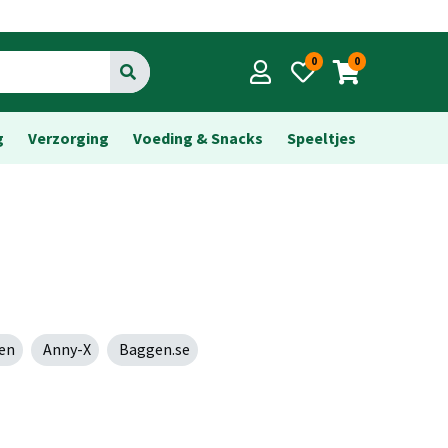
0
0
Go
g
Verzorging
Voeding & Snacks
Speeltjes
en
Anny-X
Baggen.se