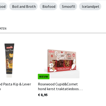
ood
Boil and Broth
Biofood
Smoofll
Icelandpet
TATEN
NIEUW
 Pasta Kip & Lever
Rosewood Cupid&Comet
m
hond kerst traktatiedoos
natural 175gr
€ 8,95