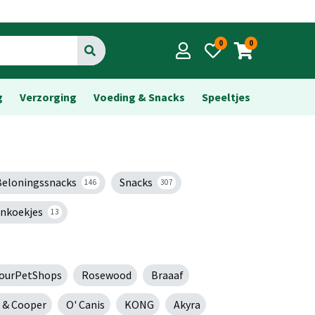
0
0
Go
g
Verzorging
Voeding & Snacks
Speeltjes
Beloningssnacks
Snacks
146
307
nkoekjes
13
ourPetShops
Rosewood
Braaaf
 & Cooper
O' Canis
KONG
Akyra