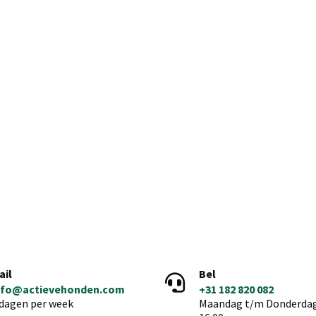
ail
Bel
nfo@actievehonden.com
+31 182 820 082
 dagen per week
Maandag t/m Donderdag 