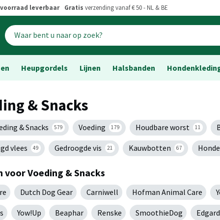
voorraad leverbaar
Gratis
verzending vanaf € 50 - NL & BE
sen
Heupgordels
Lijnen
Halsbanden
Hondenkledin
ing & Snacks
oeding & Snacks
Voeding
Houdbare worst
579
179
11
gd vlees
Gedroogde vis
Kauwbotten
Honde
49
21
67
 voor Voeding & Snacks
re
Dutch Dog Gear
Carniwell
Hofman Animal Care
Y
s
Yow!Up
Beaphar
Renske
SmoothieDog
Edgard