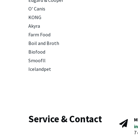
Edgard & Cooper
O' Canis
KONG
Akyra
Farm Food
Boil and Broth
Biofood
Smoofll
Icelandpet
Service & Contact
M
i
7