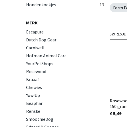
Hondenkoekjes
13
Farm F
MERK
Escapure
579 RESUL
Dutch Dog Gear
Carniwell
Hofman Animal Care
YourPetShops
Rosewood
Braaaf
Chewies
Yow!Up
Rosewood
Beaphar
150 gra
Renske
€ 5,49
SmoothieDog