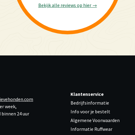
Bekijk alle reviews op hier →
Klantenservice
ievehonden.com
Bedrijfsinformatie
er week,
Info voor je bestelt
 binnen 24 uur
Algemene Voorwaarden
Informatie Ruffwear