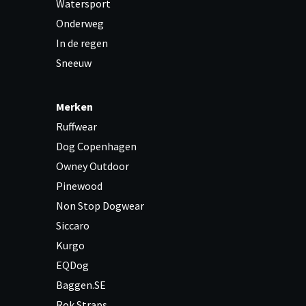
Watersport
Onderweg
In de regen
Sneeuw
Merken
Ruffwear
Dog Copenhagen
Owney Outdoor
Pinewood
Non Stop Dogwear
Siccaro
Kurgo
EQDog
Baggen.SE
Rok Straps