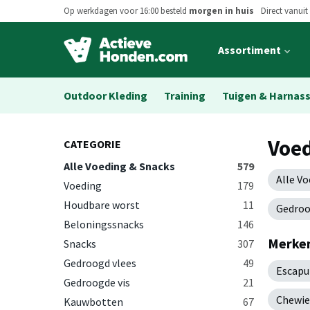
Op werkdagen voor 16:00 besteld
morgen in huis
Direct vanuit
Open
Assortiment
main
menu
Outdoor Kleding
Training
Tuigen & Harnas
Voed
CATEGORIE
Alle Voeding & Snacks
579
Alle V
Voeding
179
Houdbare worst
11
Gedroo
Beloningssnacks
146
Merken
Snacks
307
Gedroogd vlees
49
Escapu
Gedroogde vis
21
Chewie
Kauwbotten
67