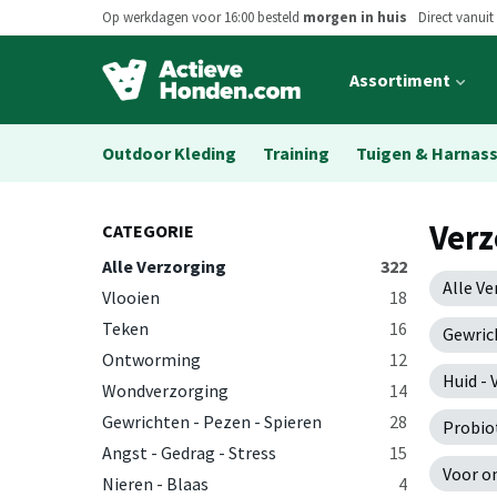
Op werkdagen voor 16:00 besteld
morgen in huis
Direct vanuit
Open
Assortiment
main
menu
Outdoor Kleding
Training
Tuigen & Harnas
Verz
CATEGORIE
Alle Verzorging
322
Alle V
Vlooien
18
Teken
16
Gewric
Ontworming
12
Huid - 
Wondverzorging
14
Gewrichten - Pezen - Spieren
28
Probio
Angst - Gedrag - Stress
15
Voor o
Nieren - Blaas
4