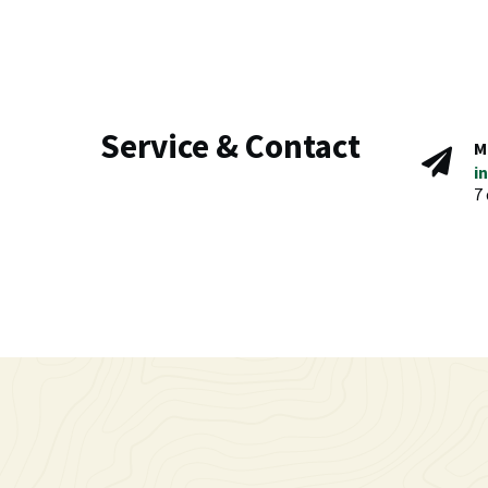
Service & Contact
M
i
7