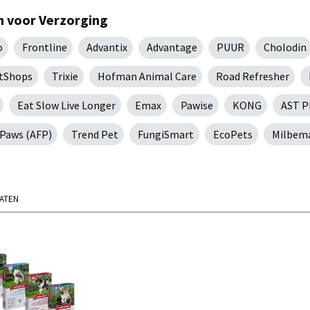
 voor Verzorging
o
Frontline
Advantix
Advantage
PUUR
Cholodin
tShops
Trixie
Hofman Animal Care
Road Refresher
Eat Slow Live Longer
Emax
Pawise
KONG
AST 
 Paws (AFP)
Trend Pet
FungiSmart
EcoPets
Milbem
TATEN