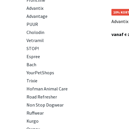
Frontline
Advantix
10% KOR
Advantage
Advantix
PUUR
Cholodin
vanaf
Vetramil
STOP!
Espree
Bach
YourPetShops
Trixie
Hofman Animal Care
Road Refresher
Non Stop Dogwear
Ruffwear
Kurgo