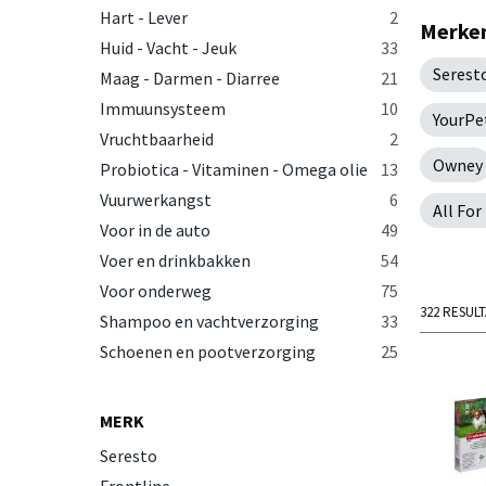
Hart - Lever
2
Merken
Huid - Vacht - Jeuk
33
Serest
Maag - Darmen - Diarree
21
Immuunsysteem
10
YourPe
Vruchtbaarheid
2
Owney
Probiotica - Vitaminen - Omega olie
13
Vuurwerkangst
6
All For
Voor in de auto
49
Voer en drinkbakken
54
Voor onderweg
75
322 RESUL
Shampoo en vachtverzorging
33
Schoenen en pootverzorging
25
MERK
Seresto