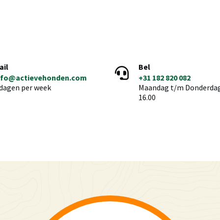
ail
Bel
nfo@actievehonden.com
+31 182 820 082
 dagen per week
Maandag t/m Donderdag 
16.00