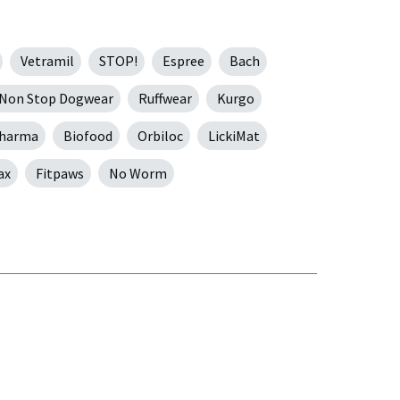
Vetramil
STOP!
Espree
Bach
Non Stop Dogwear
Ruffwear
Kurgo
Pharma
Biofood
Orbiloc
LickiMat
ax
Fitpaws
No Worm