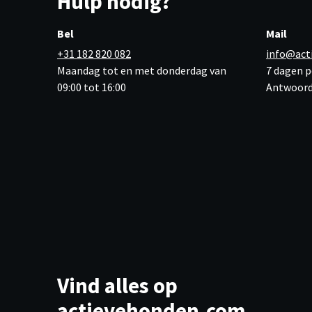
Hulp nodig?
Bel
Mail
+31 182 820 082
info@act
Maandag tot en met donderdag van
7 dagen p
09:00 tot 16:00
Antwoord
Vind alles op
actievehonden.com