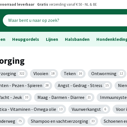
voorraad leverbaar
Gratis
verzending vanaf € 50 - NL & BE
sen
Heupgordels
Lijnen
Halsbanden
Hondenkledin
orging
erzorging
Vlooien
Teken
Ontworming
322
18
16
12
hten - Pezen - Spieren
Angst - Gedrag - Stress
Nier
28
15
Vacht - Jeuk
Maag - Darmen - Diarree
Immuunsyst
33
21
tica - Vitaminen - Omega olie
Vuurwerkangst
Voor 
13
6
nderweg
Shampoo en vachtverzorging
Schoenen e
75
33