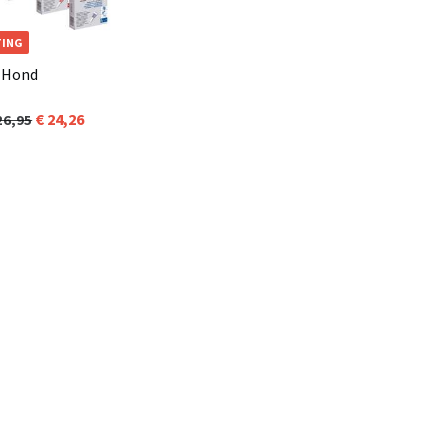
TING
 Hond
24,26
26,95