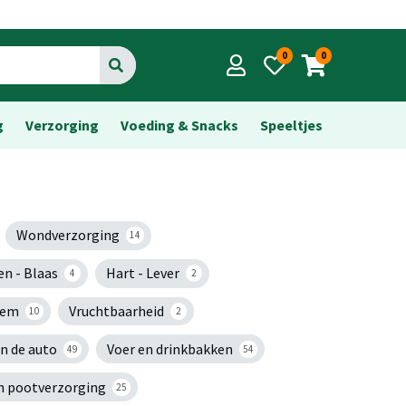
0
0
Go
g
Verzorging
Voeding & Snacks
Speeltjes
Wondverzorging
14
en - Blaas
Hart - Lever
4
2
eem
Vruchtbaarheid
10
2
in de auto
Voer en drinkbakken
49
54
n pootverzorging
25