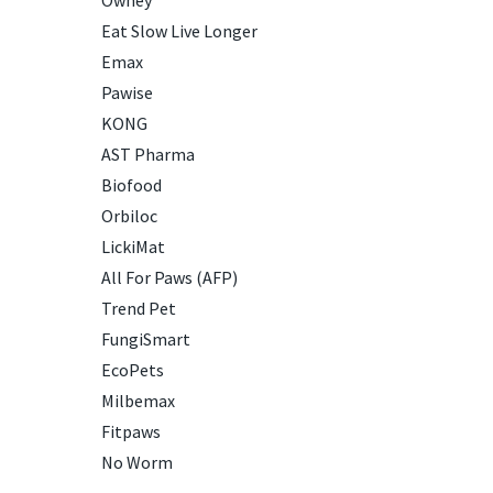
Owney
Eat Slow Live Longer
Emax
Pawise
KONG
AST Pharma
Biofood
Orbiloc
LickiMat
All For Paws (AFP)
Trend Pet
FungiSmart
EcoPets
Milbemax
Fitpaws
No Worm