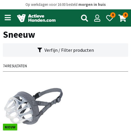
Op werkdagen voor 16:00 besteld
morgen in huis
0
0
Open
main
menu
Sneeuw
Verfijn / Filter producten
74 RESULTATEN
NIEUW