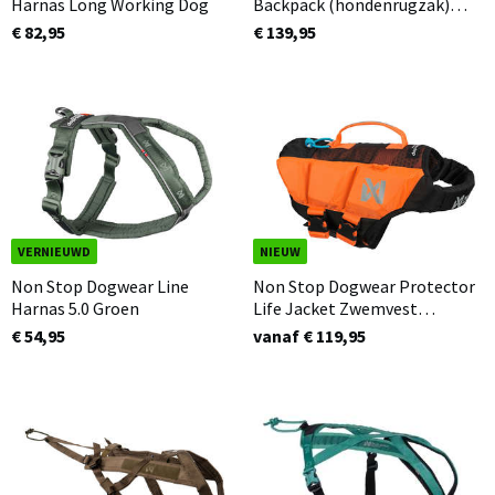
Harnas Long Working Dog
Backpack (hondenrugzak)
Teal
€ 82,95
€ 139,95
VERNIEUWD
NIEUW
Non Stop Dogwear Line
Non Stop Dogwear Protector
Harnas 5.0 Groen
Life Jacket Zwemvest
Oranje/Zwart
€ 54,95
vanaf € 119,95