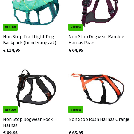
NIEUW
NIEUW
Non Stop Trail Light Dog
Non Stop Dogwear Ramble
Backpack (hondenrugzak)
Harnas Paars
TEAL
€ 114,95
€ 64,95
NIEUW
NIEUW
Non Stop Dogwear Rock
Non Stop Rush Harnas Oranje
Harnas
€ 69,95
€ 65,95