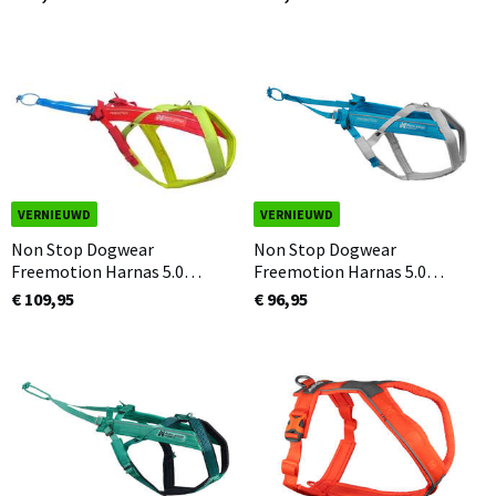
VERNIEUWD
VERNIEUWD
Non Stop Dogwear
Non Stop Dogwear
Freemotion Harnas 5.0
Freemotion Harnas 5.0
LIMITED EDITION
Blauw/Grijs
€ 109,95
€ 96,95