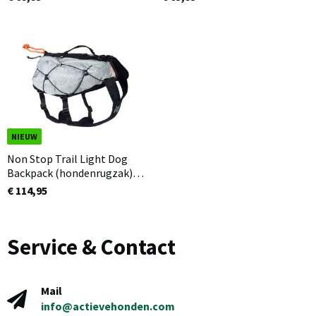
NIEUW
Non Stop Trail Light Dog
Backpack (hondenrugzak)
Zwart/Wit
€ 114,95
Service & Contact
Mail
info@actievehonden.com