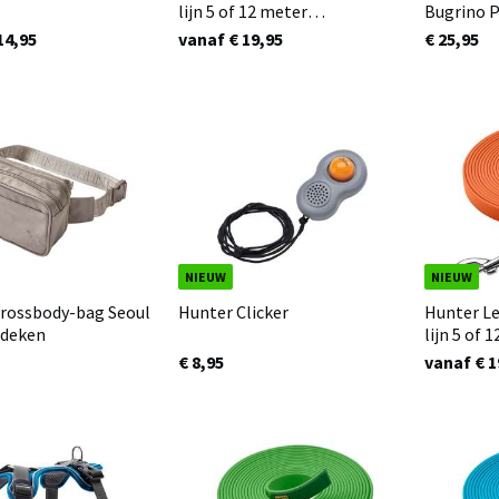
lijn 5 of 12 meter
Bugrino P
Donkergroen
14,95
vanaf € 19,95
€ 25,95
NIEUW
NIEUW
rossbody-bag Seoul
Hunter Clicker
Hunter L
f deken
lijn 5 of 
€ 8,95
vanaf € 1