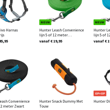
NIEUW
NIEUW
ivo Harnas
Hunter Leash Convenience
Hunter L
ijs
lijn 5 of 12 meter
lijn 5 of 
Appelgroen
45,95
vanaf € 19,95
vanaf € 1
OP=OP
eash Convenience
Hunter Snack Dummy Met
Hunter Di
 12 meter Zwart
Touw