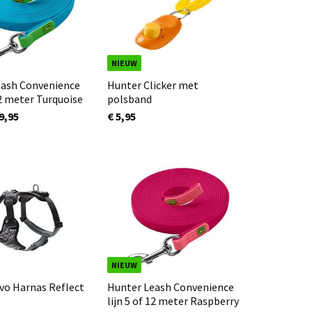
NIEUW
eash Convenience
Hunter Clicker met
12 meter Turquoise
polsband
9,95
€ 5,95
NIEUW
vo Harnas Reflect
Hunter Leash Convenience
lijn 5 of 12 meter Raspberry