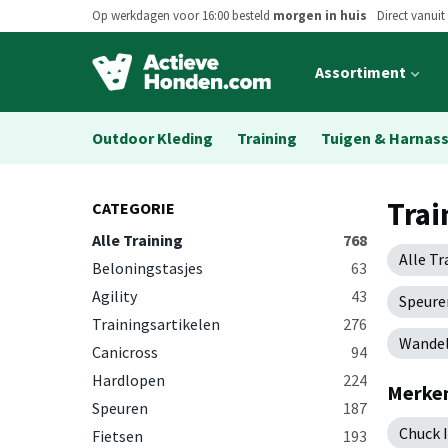
Op werkdagen voor 16:00 besteld
morgen in huis
Direct vanuit
Open
Assortiment
main
menu
Outdoor Kleding
Training
Tuigen & Harnas
Trai
CATEGORIE
Alle Training
768
Alle Tr
Beloningstasjes
63
Agility
43
Speure
Trainingsartikelen
276
Wandel
Canicross
94
Hardlopen
224
Merken
Speuren
187
Chuck I
Fietsen
193