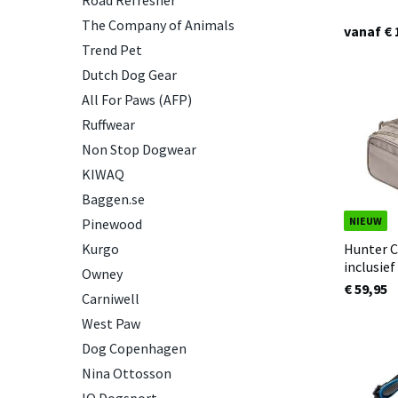
Road Refresher
The Company of Animals
vanaf € 
Trend Pet
Dutch Dog Gear
All For Paws (AFP)
Ruffwear
Non Stop Dogwear
KIWAQ
Baggen.se
NIEUW
Pinewood
Kurgo
Hunter C
inclusie
Owney
€ 59,95
Carniwell
West Paw
Dog Copenhagen
Nina Ottosson