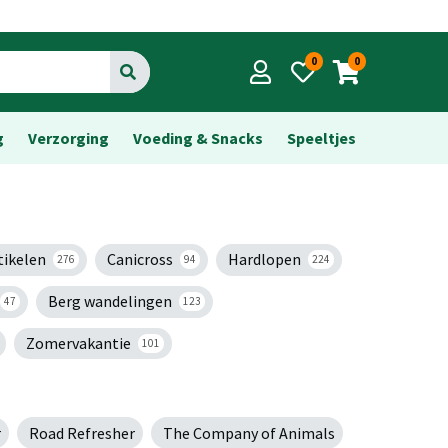
0
0
Go
g
Verzorging
Voeding & Snacks
Speeltjes
tikelen
Canicross
Hardlopen
276
94
224
Berg wandelingen
47
123
Zomervakantie
101
r
Road Refresher
The Company of Animals