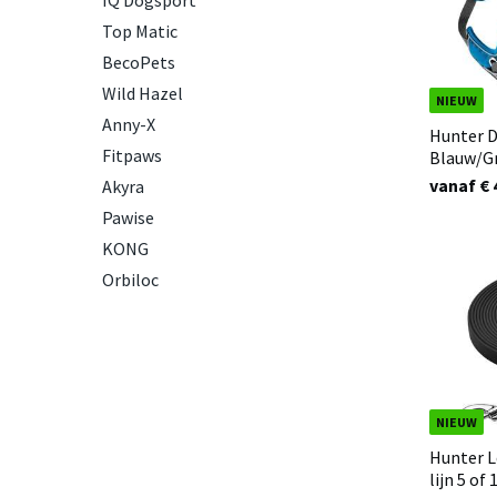
IQ Dogsport
Top Matic
BecoPets
Wild Hazel
NIEUW
Anny-X
Hunter D
Fitpaws
Blauw/Gr
vanaf € 
Akyra
Pawise
KONG
Orbiloc
NIEUW
Hunter L
lijn 5 of