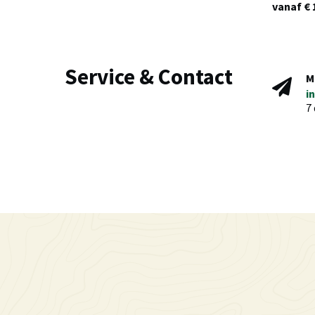
vanaf € 
Service & Contact
M
i
7