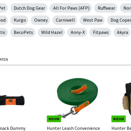
Pet
Dutch Dog Gear
All For Paws (AFP)
Ruffwear
Non
ood
Kurgo
Owney
Carniwell
West Paw
Dog Cope
tic
BecoPets
Wild Hazel
Anny-X
Fitpaws
Akyra
TATEN
NIEUW
NIEUW
Snack Dummy
Hunter Leash Convenience
Hunter Be