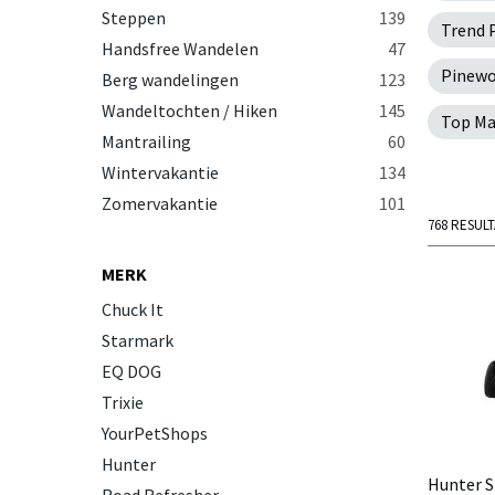
Steppen
139
Trend 
Handsfree Wandelen
47
Pinew
Berg wandelingen
123
Wandeltochten / Hiken
145
Top Ma
Mantrailing
60
Wintervakantie
134
Zomervakantie
101
768 RESUL
MERK
Chuck It
Starmark
EQ DOG
Trixie
YourPetShops
Hunter
Hunter 