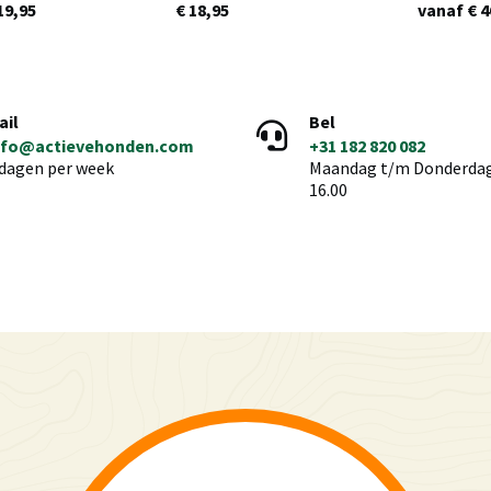
19,95
€ 18,95
vanaf € 4
ail
Bel
nfo@actievehonden.com
+31 182 820 082
 dagen per week
Maandag t/m Donderdag 
16.00