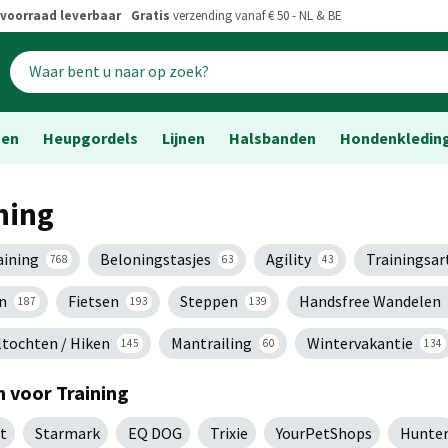
voorraad leverbaar
Gratis
verzending vanaf € 50 - NL & BE
sen
Heupgordels
Lijnen
Halsbanden
Hondenkledin
ning
aining
Beloningstasjes
Agility
Trainingsar
768
63
43
n
Fietsen
Steppen
Handsfree Wandelen
187
193
139
tochten / Hiken
Mantrailing
Wintervakantie
145
60
134
 voor Training
t
Starmark
EQ DOG
Trixie
YourPetShops
Hunte