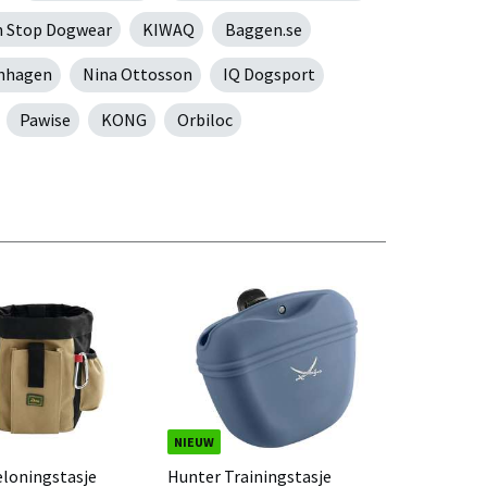
 Stop Dogwear
KIWAQ
Baggen.se
nhagen
Nina Ottosson
IQ Dogsport
Pawise
KONG
Orbiloc
NIEUW
loningstasje
Hunter Trainingstasje