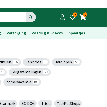
0
0
Go
g
Verzorging
Voeding & Snacks
Speeltjes
tikelen
Canicross
Hardlopen
276
94
224
Berg wandelingen
47
123
Zomervakantie
101
Starmark
EQ DOG
Trixie
YourPetShops