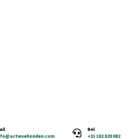
ail
Bel
nfo@actievehonden.com
+31 182 820 082