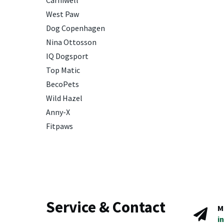
Carniwell
West Paw
Dog Copenhagen
Nina Ottosson
IQ Dogsport
Top Matic
BecoPets
Wild Hazel
Anny-X
Fitpaws
Service & Contact
M
i