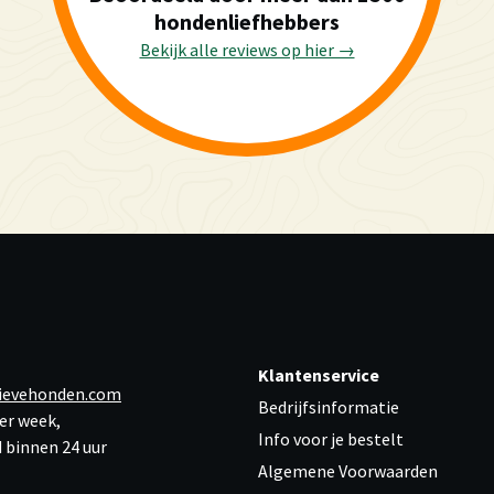
hondenliefhebbers
Bekijk alle reviews op hier →
Klantenservice
ievehonden.com
Bedrijfsinformatie
er week,
Info voor je bestelt
 binnen 24 uur
Algemene Voorwaarden