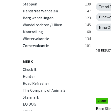
Steppen
139
Trend 
Handsfree Wandelen
47
Pinew
Berg wandelingen
123
Wandeltochten / Hiken
145
Nina O
Mantrailing
60
Wintervakantie
134
Zomervakantie
101
768 RESUL
MERK
Chuck It
Hunter
Road Refresher
The Company of Animals
Starmark
NIEUW
EQ DOG
Beco Sli