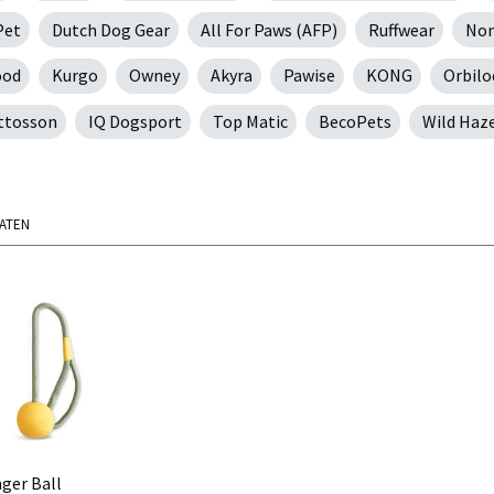
Pet
Dutch Dog Gear
All For Paws (AFP)
Ruffwear
Non
ood
Kurgo
Owney
Akyra
Pawise
KONG
Orbilo
ttosson
IQ Dogsport
Top Matic
BecoPets
Wild Haz
TATEN
nger Ball