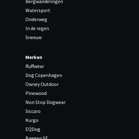
Bergwandelingen
Watersport
Onderweg
In de regen
Sneeuw
Merken
Ruffwear
Dog Copenhagen
Owney Outdoor
Pinewood
Non Stop Dogwear
Siccaro
Kurgo
EQDog
Baggen.SE