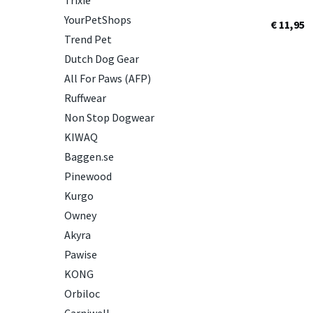
Trixie
YourPetShops
€ 11,95
Trend Pet
Dutch Dog Gear
All For Paws (AFP)
Ruffwear
Non Stop Dogwear
KIWAQ
Baggen.se
Pinewood
Kurgo
Owney
Akyra
Pawise
KONG
Orbiloc