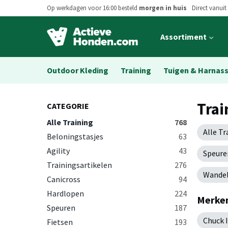
Op werkdagen voor 16:00 besteld
morgen in huis
Direct vanuit
Open
Assortiment
main
menu
Outdoor Kleding
Training
Tuigen & Harnas
Trai
CATEGORIE
Alle Training
768
Alle Tr
Beloningstasjes
63
Agility
43
Speure
Trainingsartikelen
276
Wandel
Canicross
94
Hardlopen
224
Merken
Speuren
187
Chuck I
Fietsen
193