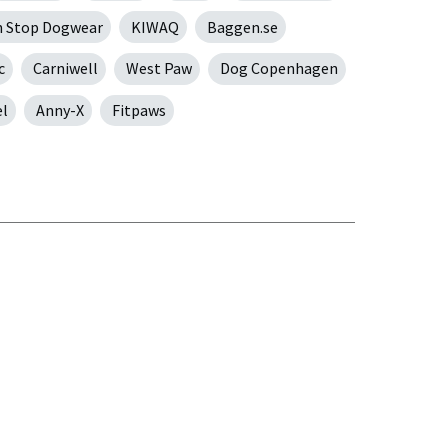
 Stop Dogwear
KIWAQ
Baggen.se
c
Carniwell
West Paw
Dog Copenhagen
el
Anny-X
Fitpaws