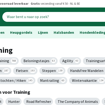
voorraad leverbaar
Gratis
verzending vanaf € 50 - NL & BE
sen
Heupgordels
Lijnen
Halsbanden
Hondenkledin
ning
aining
Beloningstasjes
Agility
Trainingsar
768
63
43
n
Fietsen
Steppen
Handsfree Wandelen
187
193
139
tochten / Hiken
Mantrailing
Wintervakantie
145
60
134
 voor Training
t
Hunter
Road Refresher
The Company of Animals