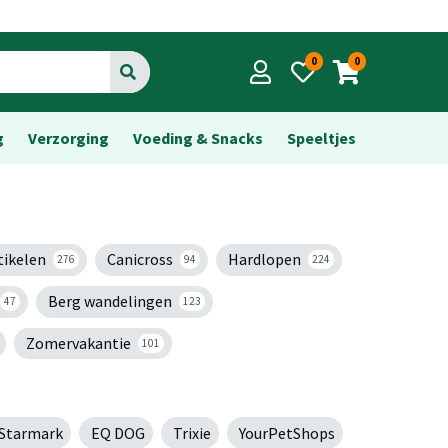
0
0
Go
g
Verzorging
Voeding & Snacks
Speeltjes
tikelen
Canicross
Hardlopen
276
94
224
Berg wandelingen
47
123
Zomervakantie
101
Starmark
EQ DOG
Trixie
YourPetShops