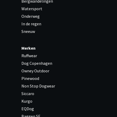
Bergwandelingen
Watersport
Onderweg
In de regen
Sneeuw
Merken
Ruffwear
Dog Copenhagen
Owney Outdoor
Pinewood
Non Stop Dogwear
Siccaro
Kurgo
EQDog
Baggen.SE