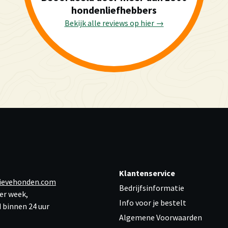
hondenliefhebbers
Bekijk alle reviews op hier →
Klantenservice
ievehonden.com
Bedrijfsinformatie
er week,
Info voor je bestelt
 binnen 24 uur
Algemene Voorwaarden