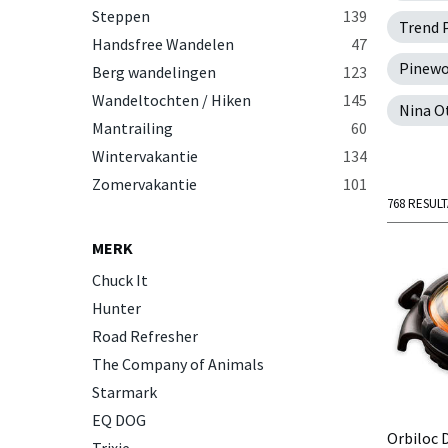
Steppen
139
Trend 
Handsfree Wandelen
47
Pinew
Berg wandelingen
123
Wandeltochten / Hiken
145
Nina O
Mantrailing
60
Wintervakantie
134
Zomervakantie
101
768 RESUL
MERK
Chuck It
Hunter
Road Refresher
The Company of Animals
Starmark
EQ DOG
Orbiloc 