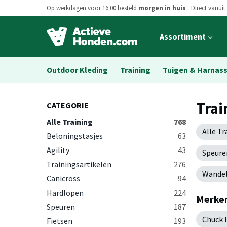
Op werkdagen voor 16:00 besteld
morgen in huis
Direct vanuit
Open
Assortiment
main
menu
Outdoor Kleding
Training
Tuigen & Harnas
Trai
CATEGORIE
Alle Training
768
Alle Tr
Beloningstasjes
63
Agility
43
Speure
Trainingsartikelen
276
Wandel
Canicross
94
Hardlopen
224
Merken
Speuren
187
Chuck I
Fietsen
193