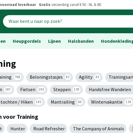
voorraad leverbaar
Gratis
verzending vanaf € 50 - NL & BE
sen
Heupgordels
Lijnen
Halsbanden
Hondenkledin
ning
aining
Beloningstasjes
Agility
Trainingsar
768
63
43
n
Fietsen
Steppen
Handsfree Wandelen
187
193
139
tochten / Hiken
Mantrailing
Wintervakantie
145
60
134
 voor Training
t
Hunter
Road Refresher
The Company of Animals