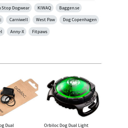
 Stop Dogwear
KIWAQ
Baggen.se
c
Carniwell
West Paw
Dog Copenhagen
el
Anny-X
Fitpaws
og Dual
Orbiloc Dog Dual Light