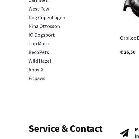
Carniwell
West Paw
Dog Copenhagen
Nina Ottosson
IQ Dogsport
Orbiloc 
Top Matic
€ 26,50
BecoPets
Wild Hazel
Anny-X
Fitpaws
Service & Contact
M
i