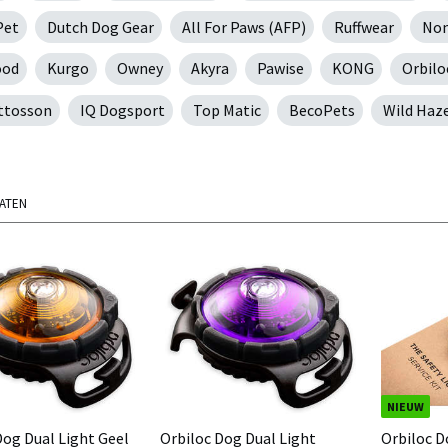
Pet
Dutch Dog Gear
All For Paws (AFP)
Ruffwear
Non
ood
Kurgo
Owney
Akyra
Pawise
KONG
Orbilo
ttosson
IQ Dogsport
Top Matic
BecoPets
Wild Haz
TATEN
NIEUW
Dog Dual Light Geel
Orbiloc Dog Dual Light
Orbiloc D