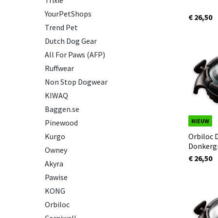
Trixie
YourPetShops
€ 26,50
Trend Pet
Dutch Dog Gear
All For Paws (AFP)
Ruffwear
Non Stop Dogwear
KIWAQ
Baggen.se
NIEUW
Pinewood
Kurgo
Orbiloc 
Donkergr
Owney
€ 26,50
Akyra
Pawise
KONG
Orbiloc