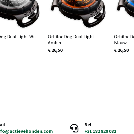
Dog Dual Light Wit
Orbiloc Dog Dual Light
Orbiloc D
Amber
Blauw
€ 26,50
€ 26,50
ail
Bel
nfo@actievehonden.com
+31 182 820 082