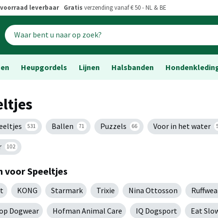
voorraad leverbaar
Gratis
verzending vanaf € 50 - NL & BE
sen
Heupgordels
Lijnen
Halsbanden
Hondenkledin
ltjes
eeltjes
Ballen
Puzzels
Voor in het water
531
71
66
r
102
 voor Speeltjes
t
KONG
Starmark
Trixie
Nina Ottosson
Ruffwea
op Dogwear
Hofman Animal Care
IQ Dogsport
Eat Slo