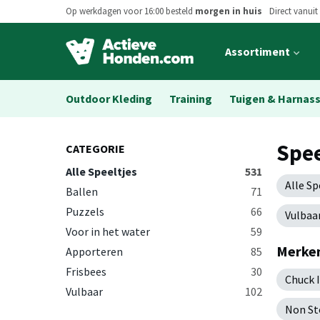
Op werkdagen voor 16:00 besteld
morgen in huis
Direct vanuit
Open
Assortiment
main
menu
Outdoor Kleding
Training
Tuigen & Harnas
Spee
CATEGORIE
Alle Speeltjes
531
Alle Sp
Ballen
71
Puzzels
66
Vulbaa
Voor in het water
59
Merken
Apporteren
85
Frisbees
30
Chuck I
Vulbaar
102
Non St