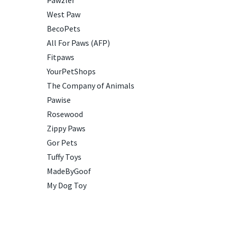
Pawzler
West Paw
BecoPets
All For Paws (AFP)
Fitpaws
YourPetShops
The Company of Animals
Pawise
Rosewood
Zippy Paws
Gor Pets
Tuffy Toys
MadeByGoof
My Dog Toy