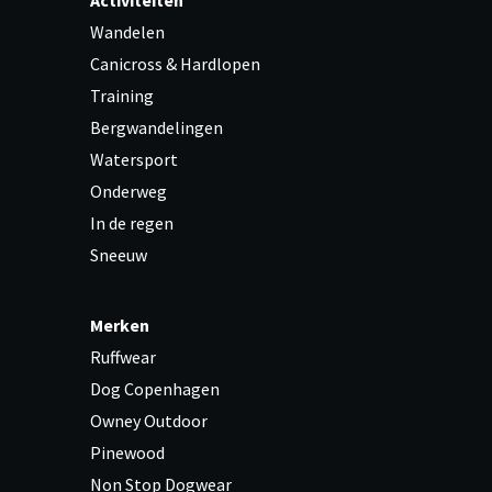
Activiteiten
Wandelen
Canicross & Hardlopen
Training
Bergwandelingen
Watersport
Onderweg
In de regen
Sneeuw
Merken
Ruffwear
Dog Copenhagen
Owney Outdoor
Pinewood
Non Stop Dogwear