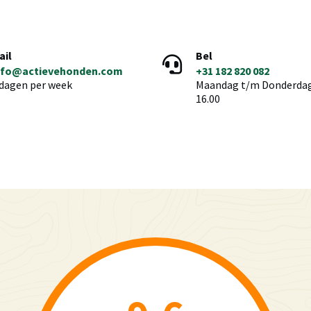
ail
Bel
nfo@actievehonden.com
+31 182 820 082
 dagen per week
Maandag t/m Donderdag 
16.00