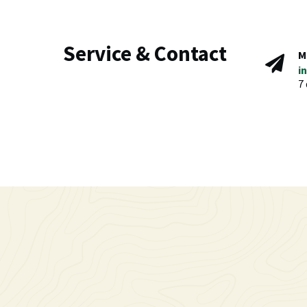
Service & Contact
M
i
7