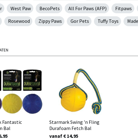
r
West Paw
BecoPets
All For Paws (AFP)
Fitpaws
Rosewood
Zippy Paws
Gor Pets
Tuffy Toys
Made
TATEN
 Fantastic
Starmark Swing 'n Fling
m Bal
Durafoam Fetch Bal
6,95
vanaf € 14,95