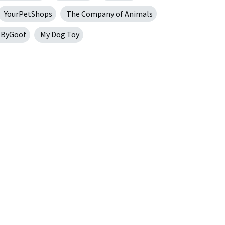
YourPetShops
The Company of Animals
ByGoof
My Dog Toy