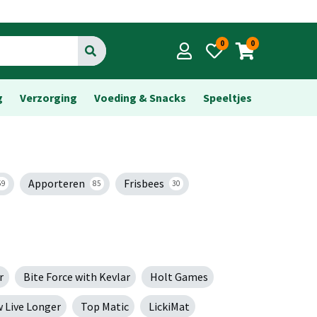
0
0
Go
g
Verzorging
Voeding & Snacks
Speeltjes
Apporteren
Frisbees
59
85
30
r
Bite Force with Kevlar
Holt Games
w Live Longer
Top Matic
LickiMat