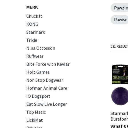
MERK
Pawzle
Chuck It
Pawise
KONG
Starmark
Trixie
531 RESUL
Nina Ottosson
Ruffwear
Bite Force with Kevlar
Holt Games
Non Stop Dogwear
Hofman Animal Care
IQ Dogsport
Eat Slow Live Longer
Top Matic
Starmark
Durafoa
LickiMat
vanaf € 