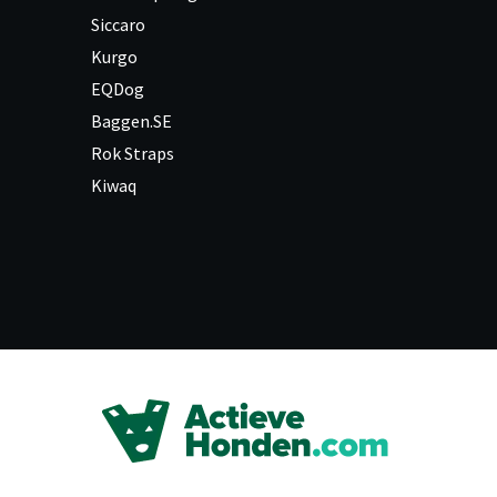
Siccaro
Kurgo
EQDog
Baggen.SE
Rok Straps
Kiwaq