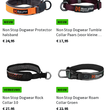
NIEUW
NIEUW
Non Stop Dogwear Protector
Non Stop Dogwear Tumble
halsband
Collar Paars (voor kleine
honden en pups)
€ 24,95
€ 17,95
VERNIEUWD
NIEUW
Non Stop Dogwear Rock
Non Stop Dogwear Roam
Collar 3.0
Collar Groen
€ 27,95
€ 22,95