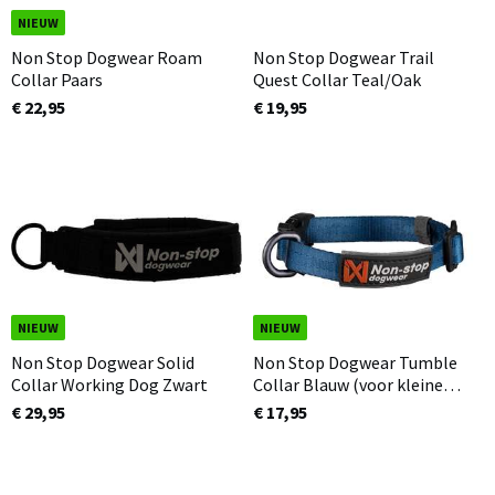
NIEUW
Non Stop Dogwear Roam
Non Stop Dogwear Trail
Collar Paars
Quest Collar Teal/Oak
€ 22,95
€ 19,95
NIEUW
NIEUW
Non Stop Dogwear Solid
Non Stop Dogwear Tumble
Collar Working Dog Zwart
Collar Blauw (voor kleine
honden en pups)
€ 29,95
€ 17,95