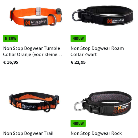
NIEUW
NIEUW
Non Stop Dogwear Tumble
Non Stop Dogwear Roam
Collar Oranje (voor kleine
Collar Zwart
honden en pups)
€ 16,95
€ 22,95
NIEUW
Non Stop Dogwear Trail
Non Stop Dogwear Rock