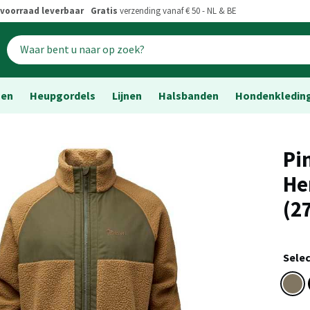
voorraad leverbaar
Gratis
verzending vanaf € 50 - NL & BE
sen
Heupgordels
Lijnen
Halsbanden
Hondenkledin
Pi
He
(2
Selec