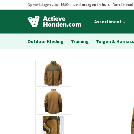
Op werkdagen voor 16:00 besteld
morgen in huis
Direct vanuit
Open
Assortiment
main
menu
Outdoor Kleding
Training
Tuigen & Harnas