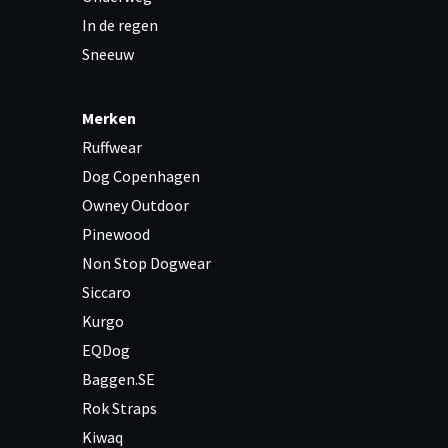
In de regen
Sneeuw
Merken
Ruffwear
Dog Copenhagen
Owney Outdoor
Pinewood
Non Stop Dogwear
Siccaro
Kurgo
EQDog
Baggen.SE
Rok Straps
Kiwaq