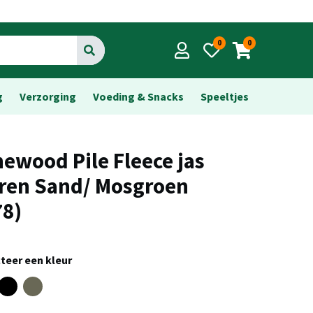
0
0
Go
g
Verzorging
Voeding & Snacks
Speeltjes
newood Pile Fleece jas
ren Sand/ Mosgroen
78)
teer een kleur