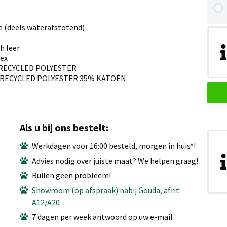
e (deels waterafstotend)
h leer
sex
ERECYCLED POLYESTER
GERECYCLED POLYESTER 35% KATOEN
Als u bij ons bestelt:
Werkdagen voor 16:00 besteld, morgen in huis*!
Advies nodig over juiste maat? We helpen graag!
Ruilen geen probleem!
Showroom (op afspraak) nabij Gouda, afrit
A12/A20
7 dagen per week antwoord op uw e-mail