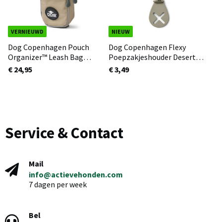
VERNIEUWD
NIEUW
Dog Copenhagen Pouch
Dog Copenhagen Flexy
Organizer™ Leash Bag
Poepzakjeshouder Desert
Desert Dune 3.0
Dune
€ 24,95
€ 3,49
Service & Contact
Mail
info@actievehonden.com
7 dagen per week
Bel