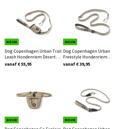
NIEUW
NIEUW
Dog Copenhagen Urban Trail
Dog Copenhagen Urban
Leash Hondenriem Desert
Freestyle Hondenriem
Dune 3.0
Desert Dune 3.0
vanaf € 55,95
vanaf € 39,95
NIEUW
NIEUW