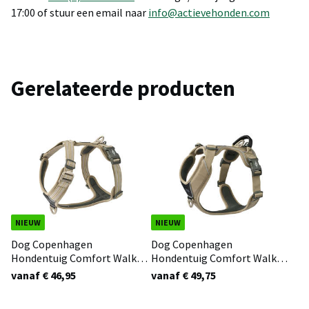
17:00 of stuur een email naar
info@actievehonden.com
Gerelateerde producten
NIEUW
NIEUW
Dog Copenhagen
Dog Copenhagen
Hondentuig Comfort Walk
Hondentuig Comfort Walk
Air Desert Dune 3.0
Pro Desert Dune 3.0
vanaf € 46,95
vanaf € 49,75