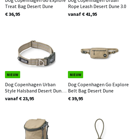
Dog Copenhagen Go Explore
Dog Copenhagen Urban
Treat Bag Desert Dune
Rope Leash Desert Dune 3.0
€ 36,95
vanaf € 41,95
NIEUW
NIEUW
Dog Copenhagen Urban
Dog Copenhagen Go Explore
Style Halsband Desert Dune
Belt Bag Desert Dune
3.0
vanaf € 23,95
€ 39,95